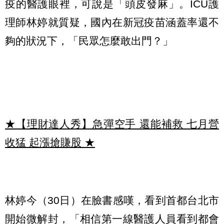
疫的醫護眼裡，可說是「頭皮發麻」。ICU護
理師林婷就質疑，國內在新冠疫苗涵蓋率還不
夠的狀況下，「民眾怎麼敢出門？」
★【理財達人秀】急彈空手 還能補救 七月營
收猛 起漲搶賺股
★
林婷今（30日）在臉書感嘆，看到首都台北市
開始微解封，「相信第一線醫護人員看到都會