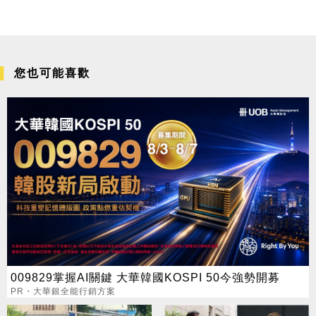
您也可能喜歡
009829掌握AI關鍵 大華韓國KOSPI 50今強勢開募
PR・大華銀全能行銷方案