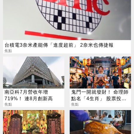
台積電3奈米產能傳「進度超前」 2奈米也傳捷報
焦點
南亞科7月營收年增
鬼門一開就發財！ 命理師
719%！ 連8月創新高
點名「4生肖」 股票投資
焦點
大翻身
焦點