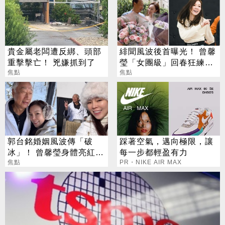
貴金屬老闆遭反綁、頭部
緋聞風波後首曝光！ 曾馨
重擊擊亡！ 兇嫌抓到了
瑩「女團級」回春狂練舞
焦點
郭董獨自公園散步
焦點
郭台銘婚姻風波傳「破
踩著空氣，邁向極限，讓
冰」！ 曾馨瑩身體亮紅燈
每一步都輕盈有力
18年婚姻驚傳出現轉機
焦點
PR・NIKE AIR MAX