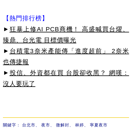
【熱門排行榜】
►
狂暴上修AI PCB商機！ 高盛喊買台燿、
臻鼎、台光電 目標價曝光
►
台積電3奈米產能傳「進度超前」 2奈米
也傳捷報
►
投信、外資都在買 台股卻收黑？ 網嘆：
沒人要玩了
關鍵字：
台北市
、
夜市
、
微解封
、
林婷
、
寧夏夜市