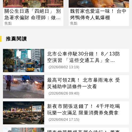
關公生日遇「四絕日」 別
魏哲家也愛這一味！ 台中
急著求偏財 命理師：做1
烤鴨傳奇人氣爆棚
事更有效
焦點
焦點
推薦閱讀
北市公車停駛30分鐘！ 8／13防
空演習 「這些交通工具」全面管
制
(2026/08/02 13:19)
最高可領2萬！ 北市暴雨淹水 受
災補助申請條件一次看
(2026/06/26 09:40)
新夜市開張送錢了！ 4千坪吃喝
玩樂一次滿足 限量消費券免費拿
(2026/06/24 17:15)