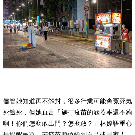
儘管她知道再不解封，很多行業可能會冤死氣
死餓死，但她直言「施打疫苗的涵蓋率還不夠
啊！你們怎麼敢出門？怎麼敢？」林婷語重心
長提醒民眾，若疫苗順位輪到自己或是家人，