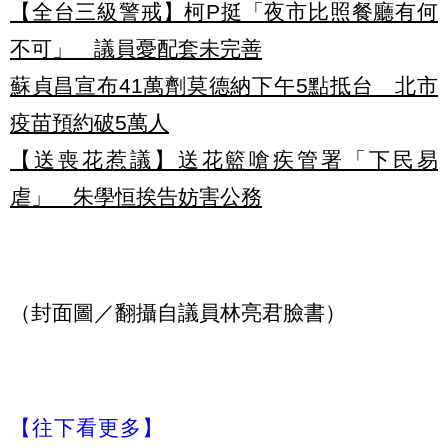
【全台三級警戒】柯P挺「夜市比照餐廳有何
不可」 議員憂配套未完善
蘇貞昌宣布41萬劑莫德納下午5點抵台 北市
疫苗預約破
5萬人
【送喪花惹議】送花籃嗆疾管署「下民易
虐」 朱學恒挨告妨害公務
（封面圖／翻攝自議員林亮君臉書）
【往下看更多】