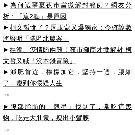
►
為何選寧夏夜市當微解封範例？網友分
析：「這2點」是原因
►
柯文哲慘了？周玉蔻又爆獨家：今確診數
將證明「隱匿北農案」
►
經濟、疫情陷兩難！夜市攤商才微解封 柯
文哲又喊「沒本錢冒險」
►減肥首選，檸檬加它，堅持一週，腰細
了，瘦到你懷疑人生
PR
►腹部脂肪的「剋星」找到了，常吃這幾
物，吃走大肚囊，瘦出小蠻腰
PR