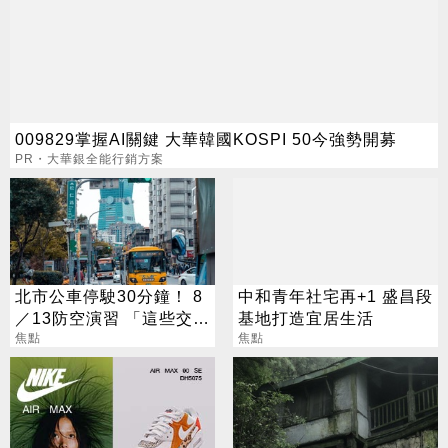
009829掌握AI關鍵 大華韓國KOSPI 50今強勢開募
PR・大華銀全能行銷方案
北市公車停駛30分鐘！ 8
中和青年社宅再+1 盛昌段
／13防空演習 「這些交通
基地打造宜居生活
工具」全面管制
焦點
焦點