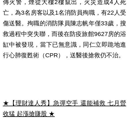
傳火警，煙從大樓2樓竄出，火災造成4人死
亡，為3名房客以及1名消防員殉職，有22人受
傷送醫。殉職的消防隊員陳志帆年僅33歲，搜
救過程中突失聯，而後在防疫旅館9627房的浴
缸中被發現，當下已無意識，同仁立即跪地進
行心肺復甦術（CPR），送醫後搶救仍不治。
★【理財達人秀】急彈空手 還能補救 七月營
收猛 起漲搶賺股
★