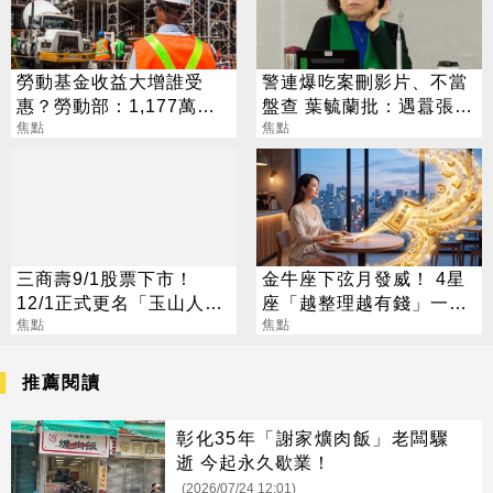
勞動基金收益大增誰受
警連爆吃案刪影片、不當
惠？勞動部：1,177萬勞
盤查 葉毓蘭批：遇囂張則
工都可分紅
焦點
軟弱
焦點
三商壽9/1股票下市！
金牛座下弦月發威！ 4星
12/1正式更名「玉山人
座「越整理越有錢」一路
壽」
焦點
旺運到10月
焦點
推薦閱讀
彰化35年「謝家爌肉飯」老闆驟
逝 今起永久歇業！
(2026/07/24 12:01)