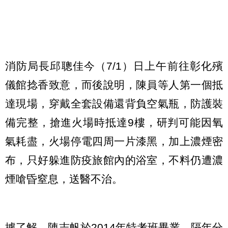
消防局長邱聰佳今（7/1）日上午前往彰化殯
儀館捻香致意，而後說明，陳員等人第一個抵
達現場，穿戴全套設備還背負空氣瓶，防護裝
備完整，搶進火場時抵達9樓，研判可能因氧
氣耗盡，火場停電四周一片漆黑，加上濃煙密
布，只好躲進防疫旅館內的浴室，不料仍遭濃
煙嗆昏窒息，送醫不治。
據了解，陳志帆於2014年特考班畢業，隔年分