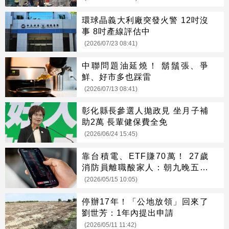
環球晶義大利廠突發火警 12吋沒
事 8吋產線評估中
(2026/07/23 08:41)
中聯問題油延燒！ 鬍鬚張、爭
鮮、好市多也踩雷
(2026/07/13 08:41)
彰化縣長參選人拋政見 坐月子補
助2萬 長輩健保費全免
(2026/06/24 15:45)
靠台積電、ETF賺70萬！ 27歲
消防員離職酸家人：朝九晚五是
奴隸思維
(2026/05/15 10:05)
停辦17年！「公地放領」回來了
劉世芳：1年內提出申請
(2026/05/11 11:42)