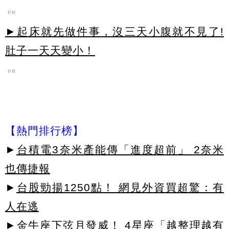
PR
►起床就先做件事，沒三天小腹就不見了!
肚子一天天變小！
PR
【熱門排行榜】
►
台積電3奈米產能傳「進度超前」 2奈米
也傳捷報
►
台股勁揚1250點！ 網見外資買超驚：有
人在逃
►
金牛座下弦月發威！ 4星座「越整理越有