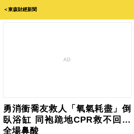
＜東森財經新聞
勇消衝喬友救人「氧氣耗盡」倒
臥浴缸 同袍跪地CPR救不回…
全場鼻酸