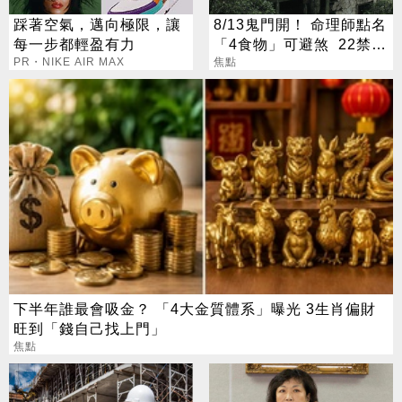
踩著空氣，邁向極限，讓
8/13鬼門開！ 命理師點名
每一步都輕盈有力
「4食物」可避煞 22禁忌
PR・NIKE AIR MAX
一次看
焦點
下半年誰最會吸金？ 「4大金質體系」曝光 3生肖偏財
旺到「錢自己找上門」
焦點