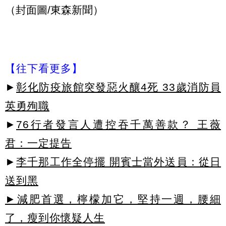
（封面圖/東森新聞）
【往下看更多】
►
彰化防疫旅館突發惡火釀4死 33歲消防員
英勇殉職
►
76行者發言人遭控吞千萬善款？ 王薇
君：一定提告
►
李千那工作全停擺 開賓士當外送員：從日
送到黑
►減肥首選，檸檬加它，堅持一週，腰細
了，瘦到你懷疑人生