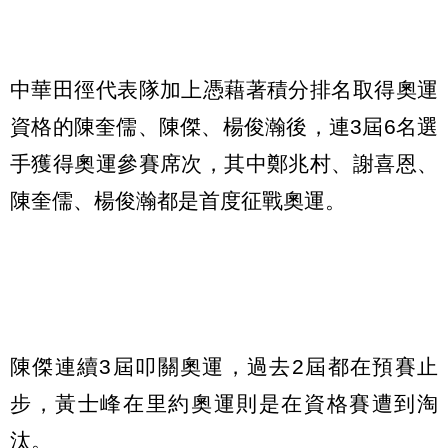
中華田徑代表隊加上憑藉著積分排名取得奧運
資格的陳奎儒、陳傑、楊俊瀚後，連3屆6名選
手獲得奧運參賽席次，其中鄭兆村、謝喜恩、
陳奎儒、楊俊瀚都是首度征戰奧運。
陳傑連續3屆叩關奧運，過去2屆都在預賽止
步，黃士峰在里約奧運則是在資格賽遭到淘
汰。