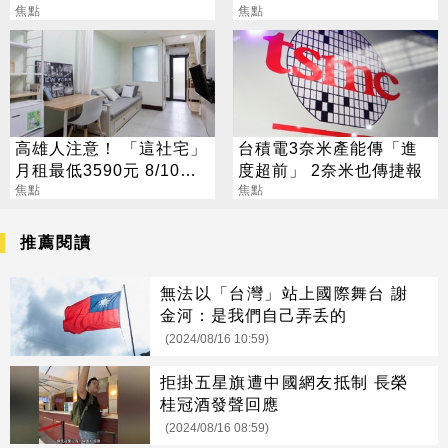
吐盡最心繫的事
焦點
除：我看不起你
焦點
高雄人注意！ 「這社宅」
台積電3奈米產能傳「進
月租最低3590元 8/10起
度超前」 2奈米也傳捷報
放申請
焦點
焦點
推薦閱讀
無法以「台灣」站上國際舞台 謝
金河：是我們自己弄丢的
(2024/08/16 10:59)
拒掛五星旗遭中國網友抵制 長榮
桂冠酒發聲回應
(2024/08/16 08:59)