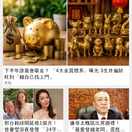
下半年誰最會吸金？ 「4大金質體系」曝光 3生肖偏財
旺到「錢自己找上門」
焦點
郭台銘緋聞延燒1個月！
嫌母太醜阻出席婚禮！
曾馨瑩深夜發聲 「24字」
「最愛發錢老闆」震怒開