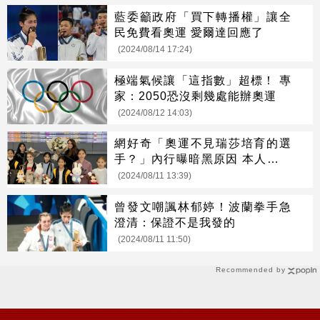
藍委籲政府「買下轉播權」讓全
民免費看奧運 愛爾達回應了
(2024/08/14 17:24)
極端氣候讓「這指數」超標！ 專
家：2050恐沒剩幾處能辦奧運
(2024/08/12 14:03)
網好奇「奧運不見瑞莎培育的選
手？」內行曝暗黑原因 本人也回
應了
(2024/08/11 13:39)
曾發文嘲諷林郁婷！波蘭拳手急
澄清：保證不是我發的
(2024/08/11 11:50)
Recommended by