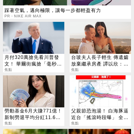
踩著空氣，邁向極限，讓每一步都輕盈有力
PR・NIKE AIR MAX
月付320萬搶先看川普發
台玻夫人長子輕生 傳遺孀
文！ 華爾街瘋搶「毫秒優
放棄繼承房產 譚以欣：不
勢」引熱議
焦點
實內容二次傷害
焦點
勞動基金6月大賺771億！
父親節恐泡湯！ 白海豚逼
新制勞退平均分紅11.6萬
近台「搖滾時段曝」 全台
元
焦點
雨彈開炸
焦點