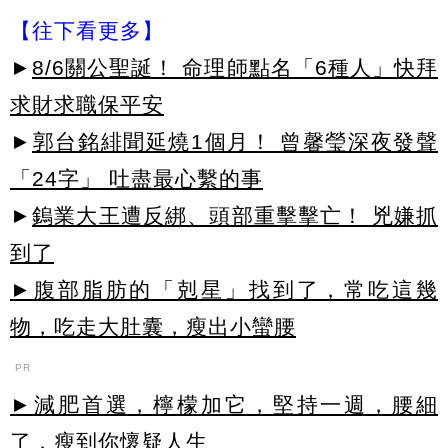
【往下看更多】
►
8/6關公聖誕！ 命理師點名「6種人」快拜
求財求職保平安
►
郭台銘緋聞延燒1個月！ 曾馨瑩深夜發聲
「24字」 吐盡最心繫的事
►
鎢業大王遭反綁、頭部重擊擊亡！ 兇嫌抓
到了
►腹部脂肪的「剋星」找到了，常吃這幾
物，吃走大肚囊，瘦出小蠻腰
PR
►減肥首選，檸檬加它，堅持一週，腰細
了，瘦到你懷疑人生