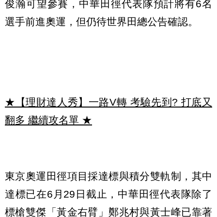
俊瀚可望參賽，中華田徑代表隊預計將有6名
選手前進奧運，但仍待世界田總公告確認。
★【理財達人秀】一路V轉 考驗先到? 打底又
翻多 繼續攻名單
★
東京奧運田徑項目採達標與積分雙軌制，其中
達標已在6月29日截止，中華田徑代表隊除了
標槍雙傑「黃金右臂」鄭兆村與黃士峰已靠著