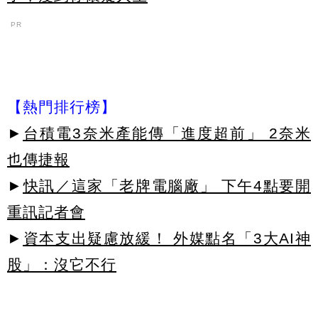
PR
【熱門排行榜】
►
台積電3奈米產能傳「進度超前」 2奈米
也傳捷報
►
快訊／這家「老牌電腦廠」 下午4點要開
重訊記者會
►
資本支出疑慮放緩！ 外媒點名「3大AI神
股」：沒它不行