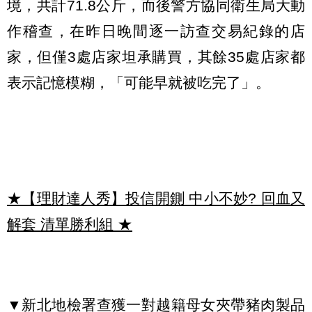
境，共計71.8公斤，而後警方協同衛生局大動
作稽查，在昨日晚間逐一訪查交易紀錄的店
家，但僅3處店家坦承購買，其餘35處店家都
表示記憶模糊，「可能早就被吃完了」。
★【理財達人秀】投信開鍘 中小不妙? 回血又
解套 清單勝利組
★
▼新北地檢署查獲一對越籍母女夾帶豬肉製品