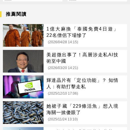
推薦閱讀
1億大麻換「泰國免費4日遊」
22名僧侶下場慘了
(2026/04/28 14:15)
美超微出事了！高層涉走私AI技
術至中國
(2026/03/20 14:21)
輝達晶片有「定位功能」？ 知情
人：有助打擊走私
(2025/12/10 17:06)
她裙子藏「229條活魚」想入境
海關一掀傻眼了
(2025/11/24 13:10)