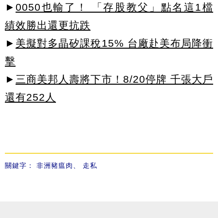
►
0050也輸了！ 「存股教父」點名這1檔
績效勝出還更抗跌
►
美擬對多晶矽課稅15% 台廠赴美布局降衝
擊
►
三商美邦人壽將下市！8/20停牌 千張大戶
還有252人
關鍵字：
非洲豬瘟肉
、
走私