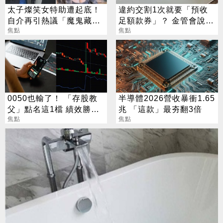
太子燦笑女特助遭起底！
違約交割1次就要「預收
自介再引熱議「魔鬼藏在
足額款券」？ 金管會說話
細節裡」
焦點
了
焦點
0050也輸了！ 「存股教
半導體2026營收暴衝1.65
父」點名這1檔 績效勝出
兆 「這款」最夯翻3倍
還更抗跌
焦點
焦點