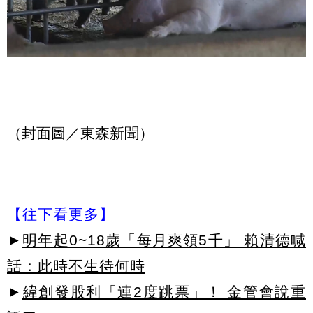
（封面圖／東森新聞）
【往下看更多】
►
明年起0~18歲「每月爽領5千」 賴清德喊
話：此時不生待何時
►
緯創發股利「連2度跳票」！ 金管會說重