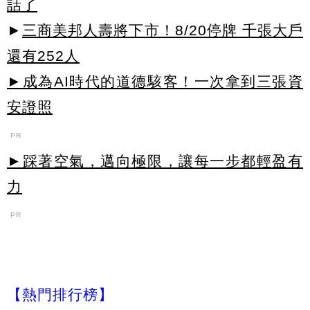
話了
►
三商美邦人壽將下市！8/20停牌 千張大戶
還有252人
►成為AI時代的道德駭客！一次拿到三張資
安證照
PR
►踩著空氣，邁向極限，讓每一步都輕盈有
力
PR
【熱門排行榜】