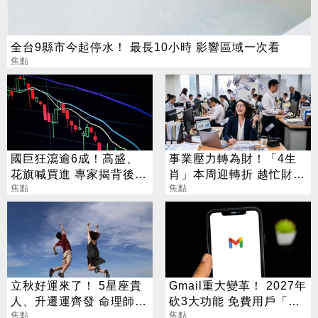
全台9縣市今起停水！ 最長10小時 影響區域一次看
焦點
國巨狂瀉逾6成！高盛、
事業壓力轉為財！「4生
花旗喊買進 專家揭背後真
肖」本周迎轉折 越忙財運
相
焦點
越旺
焦點
立秋好運來了！ 5星座貴
Gmail重大變革！ 2027年
人、升遷運齊發 命理師：
砍3大功能 免費用戶「這
把握黃金轉運期
焦點
好康」不能用了
焦點