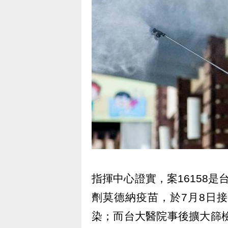
指揮中心證實，案16158
劑莫德納疫苗，於7月8日
染；而台大醫院事後擴大篩檢