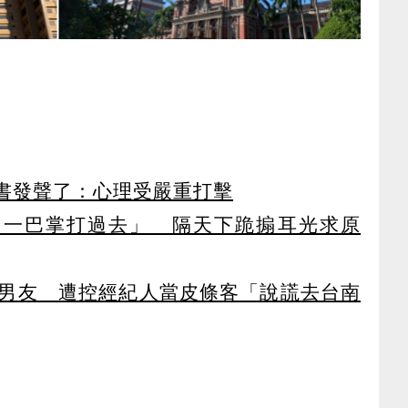
書發聲了：心理受嚴重打擊
「一巴掌打過去」 隔天下跪搧耳光求原
廚男友 遭控經紀人當皮條客「說謊去台南