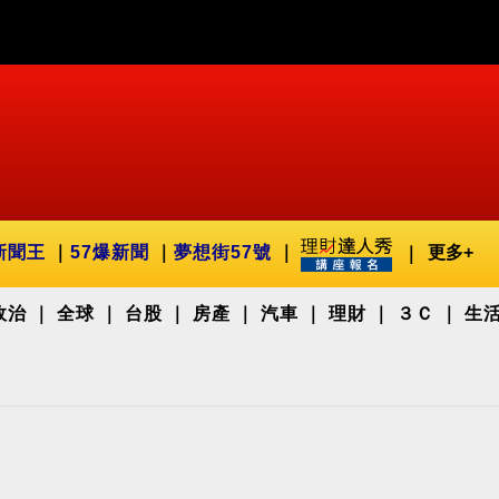
新聞王
57爆新聞
夢想街57號
更多+
政治
全球
台股
房產
汽車
理財
３Ｃ
生