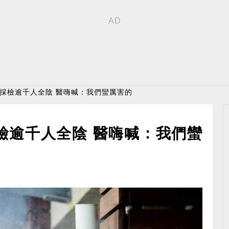
大採檢逾千人全陰 醫嗨喊：我們蠻厲害的
檢逾千人全陰 醫嗨喊：我們蠻