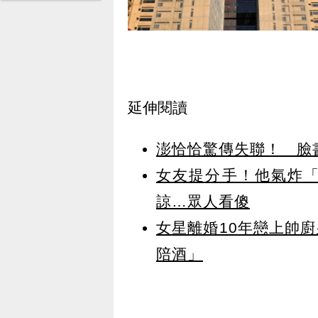
延伸閱讀
澎恰恰驚傳失聯！ 臉
女友提分手！他氣炸
諒…眾人看傻
女星離婚10年戀上帥
陪酒」