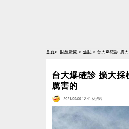
首頁
>
財經新聞
>
焦點
> 台大爆確診 擴
台大爆確診 擴大採
厲害的
2021/09/09 12:41
林姸君