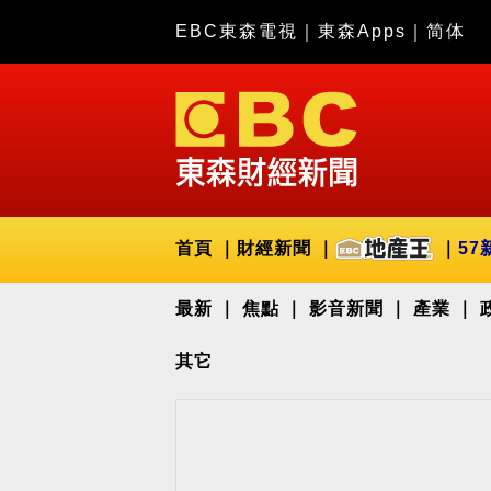
EBC東森電視
｜
東森Apps
｜
简体
首頁
財經新聞
57
最新
焦點
影音新聞
產業
其它