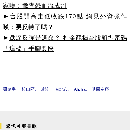
家嘆：徹查恐血流成河
►
台股開高走低收跌170點 網見外資操作
嘆：要反轉了嗎？
►
跌深反彈是逃命？ 杜金龍揭台股箱型密碼
「這檔」手腳要快
關鍵字：
松山區
、
確診
、
台北市
、
Alpha
、
基因定序
您也可能喜歡