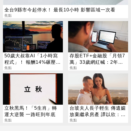
全台9縣市今起停水！ 最長10小時 影響區域一次看
焦點
50歲大叔靠AI「1小時寫
存股ETF+金融股「月領7
程式」！ 報酬14%碾壓標
萬」33歲網紅喊：2年內
普 直接辭職去炒股
焦點
要退休
焦點
立秋黑馬！「5生肖」轉
台玻夫人長子輕生 傳遺孀
運大逆襲 一路旺到年底
放棄繼承房產 譚以欣：不
焦點
實內容二次傷害
焦點