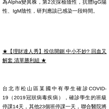
為Alpha變異株，第2次採檢陰性，抗體IgG陽
性、IgM陰性，研判應該已感染一段時間。
★【理財達人秀】投信開鍘 中小不妙? 回血又
解套 清單勝利組
★
台北市松山區某國中有學生確診COVID-
19（2019冠狀病毒疾病），確診學生的班級
停課14天，其他23個班停課一天，聯合醫院將