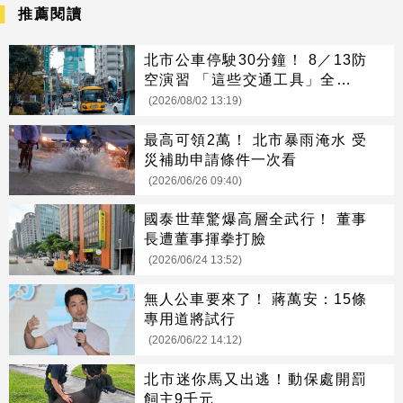
推薦閱讀
北市公車停駛30分鐘！ 8／13防
空演習 「這些交通工具」全面管
制
(2026/08/02 13:19)
最高可領2萬！ 北市暴雨淹水 受
災補助申請條件一次看
(2026/06/26 09:40)
國泰世華驚爆高層全武行！ 董事
長遭董事揮拳打臉
(2026/06/24 13:52)
無人公車要來了！ 蔣萬安：15條
專用道將試行
(2026/06/22 14:12)
北市迷你馬又出逃！動保處開罰
飼主9千元