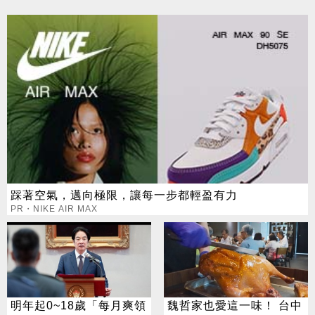
踩著空氣，邁向極限，讓每一步都輕盈有力
PR・NIKE AIR MAX
明年起0~18歲「每月爽領
魏哲家也愛這一味！ 台中