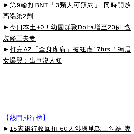
►
第9輪打BNT「3類人可預約」 同時開放
高端第2劑
►
今日本土+0！幼園群聚Delta增至20例 含
裝修工夫妻
►
打完AZ「全身疼痛」被狂虐17hrs！獨居
女爆哭：出事沒人知
【熱門排行榜】
►
15家銀行收回扣 60人涉與地政士勾結 專