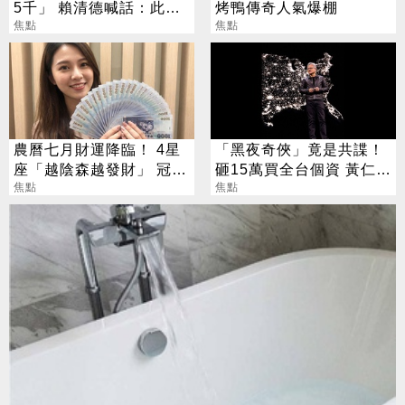
5千」 賴清德喊話：此時
烤鴨傳奇人氣爆棚
不生待何時
焦點
焦點
農曆七月財運降臨！ 4星
「黑夜奇俠」竟是共諜！
座「越陰森越發財」 冠軍
砸15萬買全台個資 黃仁
賺到翻
焦點
勳、張麗善也受害
焦點