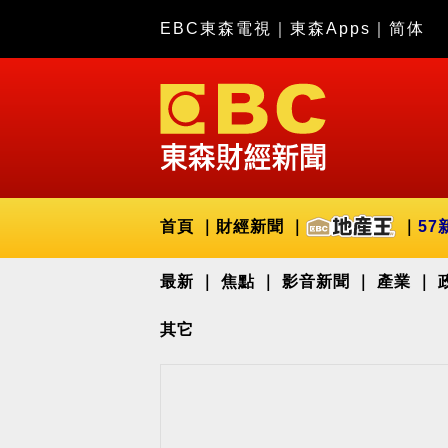
EBC東森電視
｜
東森Apps
｜
简体
首頁
財經新聞
57
最新
焦點
影音新聞
產業
其它