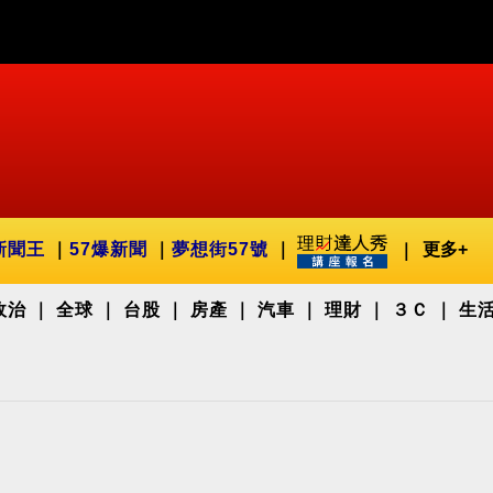
新聞王
57爆新聞
夢想街57號
更多+
政治
全球
台股
房產
汽車
理財
３Ｃ
生