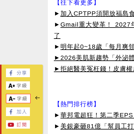
【往下看更多】
►
加入CPTPP須開放福島
►
Gmail重大變革！ 20
了
►
明年起0~18歲「每月爽
►2026美肌新趨勢「外泌體
►拒絕醫美冤枉錢！皮膚權威指
【熱門排行榜】
►
華邦電超狂！第二季EPS 
►
美銀豪砸81億「幫員工打