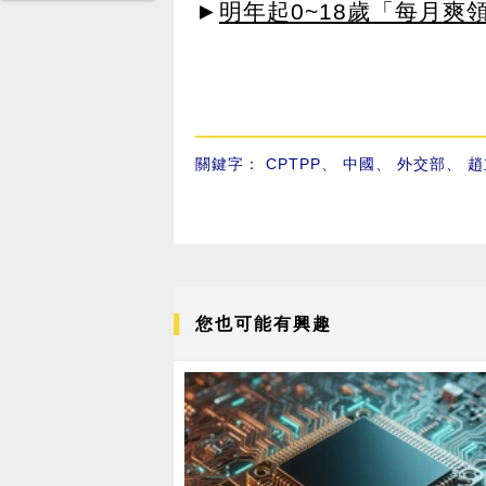
►
明年起0~18歲「每月爽
關鍵字：
CPTPP
、
中國
、
外交部
、
趙
您也可能有興趣