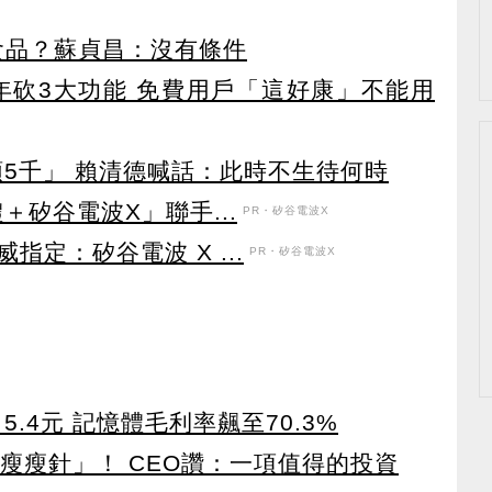
食品？蘇貞昌：沒有條件
27年砍3大功能 免費用戶「這好康」不能用
領5千」 賴清德喊話：此時不生待何時
＋矽谷電波X」聯手...
PR・矽谷電波X
定：矽谷電波 X ...
PR・矽谷電波X
5.4元 記憶體毛利率飆至70.3%
瘦瘦針」！ CEO讚：一項值得的投資