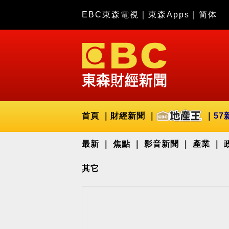
EBC東森電視
｜
東森Apps
｜
简体
首頁
財經新聞
57
最新
焦點
影音新聞
產業
其它