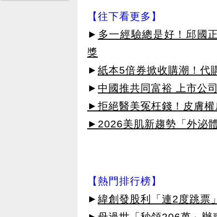
【往下看更多】
►
多一經驗總是好！邱國正
獎
►
紙本5倍券掀收購潮！代
►
中國推共同富裕 上市公
►拒絕醫美冤枉錢！皮膚權威指
►2026美肌新趨勢「外泌體
【熱門排行榜】
►
緯創發股利「連2度跳票
►
母過世「秒領206萬」