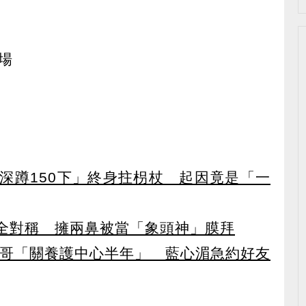
場
「深蹲150下」終身拄枴杖 起因竟是「一
全對稱 擁兩鼻被當「象頭神」膜拜
遭親哥「關養護中心半年」 藍心湄急約好友