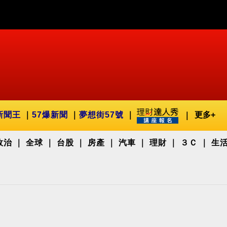
新聞王
57爆新聞
夢想街57號
更多+
政治
全球
台股
房產
汽車
理財
３Ｃ
生