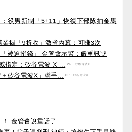
：役男新制「5+11」恢復下部隊抽金馬
購業揭「9折收」激省內幕：可賺3次
司「被迫捐錢」 金管會示警：嚴重訊號
定：矽谷電波 X ...
PR・矽谷電波X
＋矽谷電波X」聯手...
PR・矽谷電波X
」！ 金管會說重話了
辦喪事！父子遭判刑 律師：搶錢先下手是罪