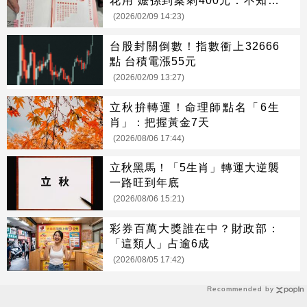
花用 嬤孫到案剩400元：不知嚴
重性
(2026/02/09 14:23)
台股封關倒數！指數衝上32666
點 台積電漲55元
(2026/02/09 13:27)
立秋拚轉運！命理師點名「6生
肖」：把握黃金7天
(2026/08/06 17:44)
立秋黑馬！「5生肖」轉運大逆襲
一路旺到年底
(2026/08/06 15:21)
彩券百萬大獎誰在中？財政部：
「這類人」占逾6成
(2026/08/05 17:42)
Recommended by