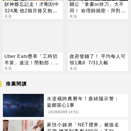
財神爺忘記走！才剛刮中
關公「拿書or持刀」大不
324萬 他2個月後又抱回
同！ 命理師揭密：拜對大
3243萬
生活
加分、拜錯恐虧本
生活
Uber Eats疊單「工時切
政府發錢了！ 平均每人可
半算」違法！勞動部：每
領1萬6 7/31入帳
案可罰2萬
生活
生活
推薦閱讀
水逆橫跨農曆年！唐綺陽示警：
返鄉當心1事
(2026/02/09 14:51)
家扶小姊弟「NET禮券」被撿走