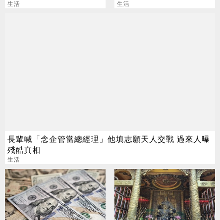
太像
生活
成
生活
長輩喊「念企管當總經理」他填志願天人交戰 過來人曝
殘酷真相
生活