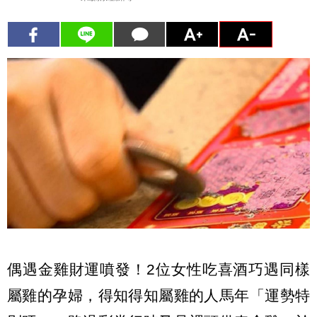
偶遇金雞財運噴發！2位女性吃喜酒巧遇同樣
屬雞的孕婦，得知得知屬雞的人馬年「運勢特