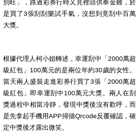
別旺」，路過彩券行時又見裡頭供奉金雞，於
是買了3張刮刮樂試手氣，沒想到竟刮中百萬
大獎。
根據代理人柯小姐轉述，幸運刮中「2000萬超
級紅包」100萬元的是兩位年約30歲的女性。
當天兩人盛裝走進彩券行買了3張「2000萬超
級紅包」即幸運刮中100萬元大獎。兩人在刮
獎過程中相當冷靜，發現中獎後沒有歡呼，而
是先拿起手機用APP掃描Qrcode反覆確認，確
定中獎後才露出微笑。