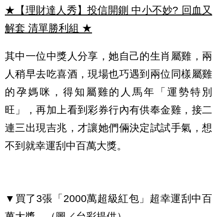
★【理財達人秀】投信開鍘 中小不妙? 回血又
解套 清單勝利組
★
其中一位中獎人分享，她自己的生肖屬雞，兩
人稍早去吃喜酒，現場也巧遇到兩位同樣屬雞
的孕媽咪，得知屬雞的人馬年「運勢特別
旺」，再加上看到彩券行內有供奉金雞，接二
連三出現吉兆，才讓她們倆決定試試手氣，想
不到就幸運刮中百萬大獎。
▼買了3張「2000萬超級紅包」超幸運刮中百
萬大獎。（圖／台彩提供）