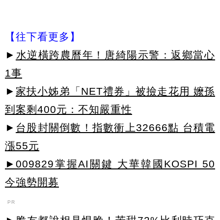
【往下看更多】
►
水逆橫跨農曆年！唐綺陽示警：返鄉當心
1事
►
家扶小姊弟「NET禮券」被撿走花用 嬤孫
到案剩400元：不知嚴重性
►
台股封關倒數！指數衝上32666點 台積電
漲55元
►009829掌握AI關鍵 大華韓國KOSPI 50
今強勢開募
PR