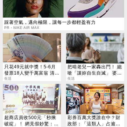
踩著空氣，邁向極限，讓每一步都輕盈有力
PR・NIKE AIR MAX
只花49元就中獎！5-6月
把啃老兒一家轟出門！ 媳
發票18人變千萬富翁 清冊
嗆「讓妳自生自滅」 婆笑
下午公布
生活
酸：沒本事
生活
超商店員收500元「秒揪
彩券百萬大獎誰在中？財
破綻」！ 網見假鈔驚：也
政部：「這類人」占逾6