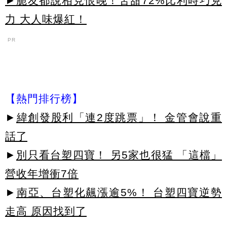
►脆友都說相見恨晚！苦甜72%比利時巧克
力 大人味爆紅！
PR
【熱門排行榜】
►
緯創發股利「連2度跳票」！ 金管會說重
話了
►
別只看台塑四寶！ 另5家也很猛 「這檔」
營收年增衝7倍
►
南亞、台塑化飆漲逾5%！ 台塑四寶逆勢
走高 原因找到了