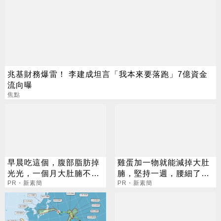
兆基財務爆雷！ 李建成坦言「我本來要落跑」7億資金
流向曝
焦點
早晨吃這個，腹部脂肪掉
雞蛋加一物就能減掉大肚
光光，一個月大肚腩不見
腩，堅持一週，腰細了，
了
PR・新素簡
瘦到你懷疑人生！
PR・新素簡