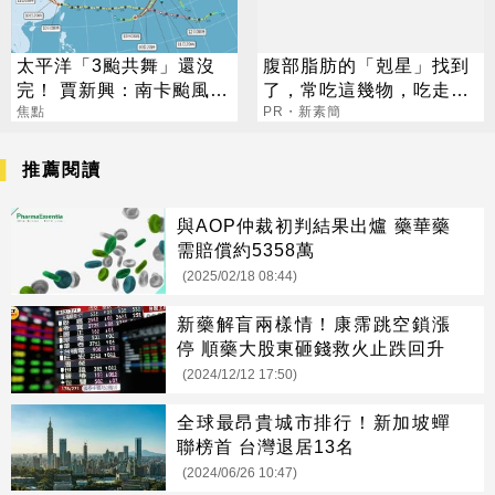
太平洋「3颱共舞」還沒
腹部脂肪的「剋星」找到
完！ 賈新興：南卡颱風最
了，常吃這幾物，吃走大
快今生成
焦點
肚囊，瘦出小蠻腰
PR・新素簡
推薦閱讀
與AOP仲裁初判結果出爐 藥華藥
需賠償約5358萬
(2025/02/18 08:44)
新藥解盲兩樣情！康霈跳空鎖漲
停 順藥大股東砸錢救火止跌回升
(2024/12/12 17:50)
全球最昂貴城市排行！新加坡蟬
聯榜首 台灣退居13名
(2024/06/26 10:47)