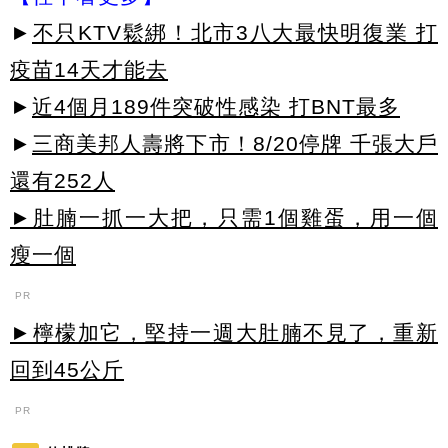
►
不只KTV鬆綁！北市3八大最快明復業 打
疫苗14天才能去
►
近4個月189件突破性感染 打BNT最多
►
三商美邦人壽將下市！8/20停牌 千張大戶
還有252人
►肚腩一抓一大把，只需1個雞蛋，用一個
瘦一個
PR
►檸檬加它，堅持一週大肚腩不見了，重新
回到45公斤
PR