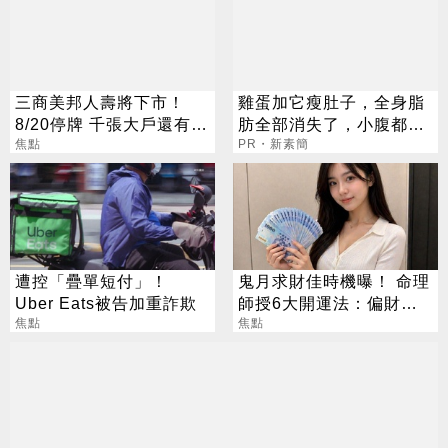
三商美邦人壽將下市！
雞蛋加它瘦肚子，全身脂
8/20停牌 千張大戶還有
肪全部消失了，小腹都平
252人
焦點
坦了
PR・新素簡
遭控「疊單短付」！
鬼月求財佳時機曝！ 命理
Uber Eats被告加重詐欺
師授6大開運法：偏財
焦點
「用想的」就行
焦點