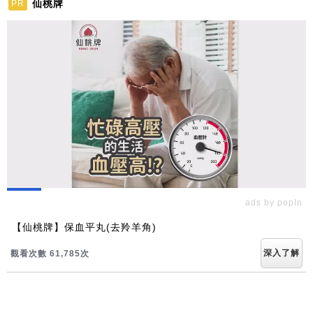
仙桃牌
PR
ads by popIn
【仙桃牌】保血平丸(去羚羊角)
深入了解
觀看次數 61,785次