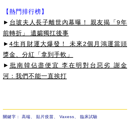
【熱門排行榜】
►
台玻夫人長子離世內幕曝！ 親友揭「9年
前轉折」 遺孀獨扛後事
►
4生肖財運大爆發！ 未來2個月鴻運當頭
獎金、分紅「拿到手軟」
►
批南韓佔盡便宜 李在明對台惡劣 謝金
河：我們不能一直挨打
關鍵字：
高端
、
貼片疫苗
、
Vaxess
、
臨床試驗