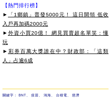
【熱門排行榜】
►
「1鄉鎮」普發5000元！ 這日開領 低收
入戶再加碼2000元
►
外資小買20億！ 網見買賣超名單笑：懂
玩
►
彩券百萬大獎誰在中？財政部：「這類
人」占逾6成
關鍵字：
BNT
、
疫苗
、
鴻海
、
台積電
、
慈濟