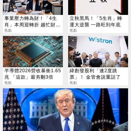
事業壓力轉為財！「4生
立秋黑馬！「5生肖」轉
肖」本周迎轉折 越忙財運
運大逆襲 一路旺到年底
越旺
焦點
焦點
半導體2026營收暴衝1.65
緯創發股利「連2度跳
兆 「這款」最夯翻3倍
票」！ 金管會說重話了
焦點
焦點