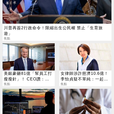
川普再簽2行政命令！限縮出生公民權 禁止「生育旅
遊」
焦點
美銀豪砸81億「幫員工打
女律師涉詐慈濟10.6億！
瘦瘦針」！ CEO讚：一
李怡貞疑不單純：一起洗
項值得的投資
焦點
錢？
焦點