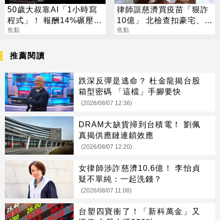
50歲大叔靠AI「1小時寫
律師誆慈濟買疫苗「狠詐
程式」！ 報酬14%碾壓標
10億」 北檢查扣豪宅、搜
普 直接辭職去炒股
焦點
出158公斤黃金
焦點
推薦閱讀
跌深反彈是逃命？ 杜金龍揭台股
箱型密碼 「這檔」手腳要快
(2026/08/07 12:36)
DRAM大缺貨掃到台積電！ 劉佩
真揭供應鏈連鎖效應
(2026/08/07 12:20)
女律師涉詐慈濟10.6億！ 李怡貞
疑不單純：一起洗錢？
(2026/08/07 11:08)
台塑四寶衝了！「新科萬金」又