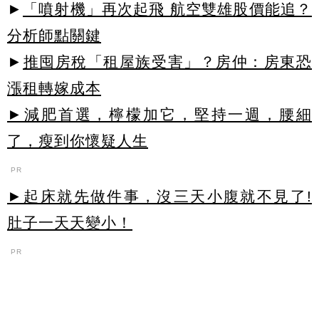
►
「噴射機」再次起飛 航空雙雄股價能追？
分析師點關鍵
►
推囤房稅「租屋族受害」？房仲：房東恐
漲租轉嫁成本
►減肥首選，檸檬加它，堅持一週，腰細
了，瘦到你懷疑人生
PR
►起床就先做件事，沒三天小腹就不見了!
肚子一天天變小！
PR