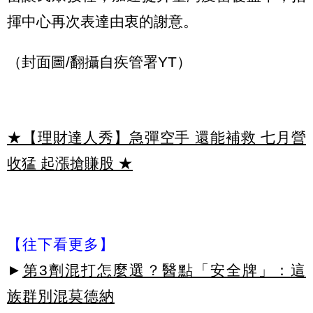
揮中心再次表達由衷的謝意。
（封面圖/翻攝自疾管署YT）
★【理財達人秀】急彈空手 還能補救 七月營
收猛 起漲搶賺股
★
【往下看更多】
►
第3劑混打怎麼選？醫點「安全牌」：這
族群別混莫德納