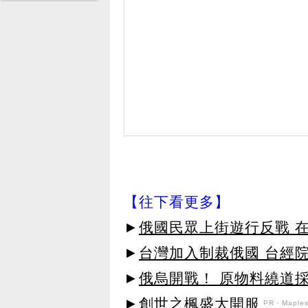
【往下看更多】
►
俄國民眾上街遊行反戰 
►
台灣加入制裁俄國 台經
►
俄烏開戰！ 原物料繞道
►創世之楓盛大開服
PR・Maplest