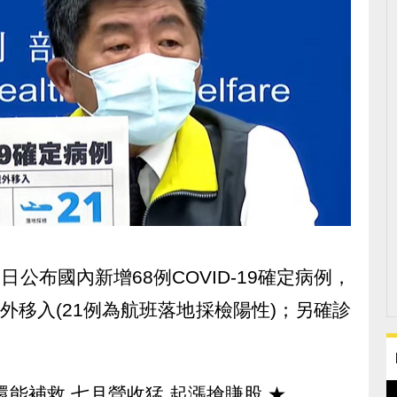
日公布國內新增68例COVID-19確定病例，
外移入(21例為航班落地採檢陽性)；另確診
還能補救 七月營收猛 起漲搶賺股
★