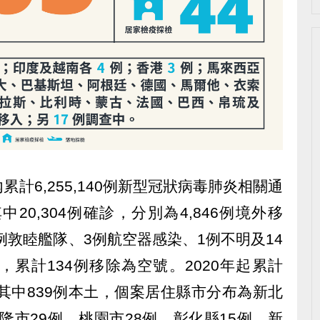
計6,255,140例新型冠狀病毒肺炎相關通
，其中20,304例確診，分別為4,846例境外移
36例敦睦艦隊、3例航空器感染、1例不明及14
累計134例移除為空號。2020年起累計
病例，其中839例本土，個案居住縣市分布為新北
基隆市29例、桃園市28例、彰化縣15例、新