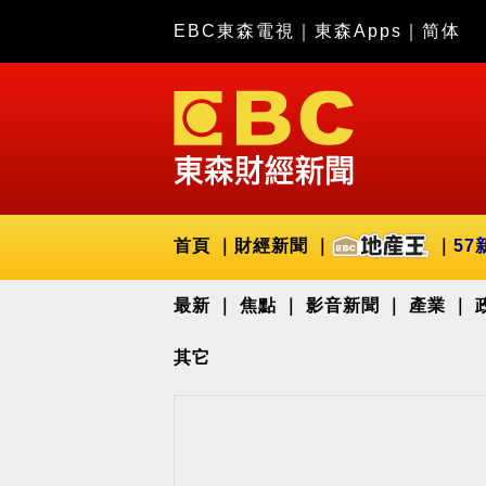
EBC東森電視
｜
東森Apps
｜
简体
首頁
財經新聞
57
最新
焦點
影音新聞
產業
其它