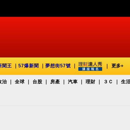
新聞王
57爆新聞
夢想街57號
更多+
政治
全球
台股
房產
汽車
理財
３Ｃ
生