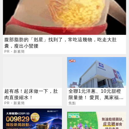
腹部脂肪的「剋星」找到了，常吃這幾物，吃走大肚
囊，瘦出小蠻腰
PR・新素簡
超有感！起床做一下，肚
全聯1元洋蔥、10元甜橙
肉直接縮水！
限量搶！ 愛買、萬家福
PR・新素簡
「滿額9折」 中元優惠一
焦點
次看