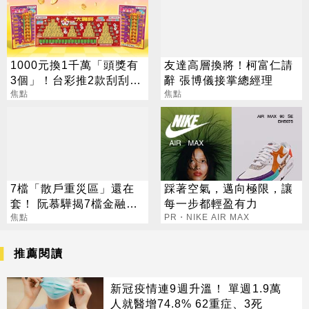
1000元換1千萬「頭獎有
友達高層換將！柯富仁請
3個」！台彩推2款刮刮樂
辭 張博儀接掌總經理
總獎金逾33億
焦點
焦點
7檔「散戶重災區」還在
踩著空氣，邁向極限，讓
套！ 阮慕驊揭7檔金融股
每一步都輕盈有力
最抗跌
焦點
PR・NIKE AIR MAX
推薦閱讀
新冠疫情連9週升溫！ 單週1.9萬
人就醫增74.8% 62重症、3死