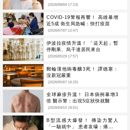
(2026/08/04 17:23)
COVID-19警報再響！ 高雄暴增
近5成 衛生局急喊：快打疫苗
(2026/07/07 12:47)
伊波拉疫情升溫！ 「這天起」暫
停剛果、烏干達居民來台
(2026/05/29 17:57)
郵輪漢他病毒釀3死！ 譚德塞：
沒新冠嚴重
(2026/05/07 16:25)
全球麻疹升溫！ 日本病例暴增3
倍 醫示警：出現5症狀快就醫
(2026/04/15 18:01)
B型流感大爆發！ 傳染力驚人
「一驗就中」 患者哀嚎：痛到快