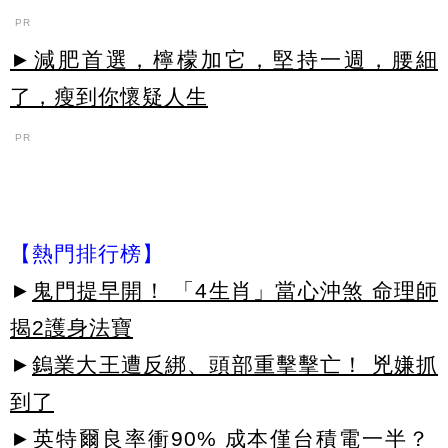
PR
►減肥首選，檸檬加它，堅持一週，腰細
了，瘦到你懷疑人生
PR
【熱門排行榜】
►
鬼門提早開！ 「4生肖」當心沖煞 命理師
揭2護身法寶
►
鎢業大王遭反綁、頭部重擊擊亡！ 兇嫌抓
到了
►
英特爾良率衝90% 成本僅台積電一半？