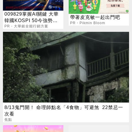
009829掌握AI關鍵 大華
帶著皮克敏一起出門吧
韓國KOSPI 50今強勢開
PR・Pikmin Bloom
募
PR・大華銀全能行銷方案
8/13鬼門開！ 命理師點名「4食物」可避煞 22禁忌一
次看
焦點