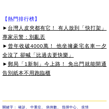
【熱門排行榜】
►
台灣人皮夾都有它！ 有人放到「快打架」
專家示警：別亂丟
►
曾年收破4000萬！ 他坐擁豪宅名車一夕
全沒了 卻喊「比過去更快樂」
►
郵局「1新制」今上路！ 免出門就能開通
告別紙本不用跑臨櫃
關鍵字：
確診
、
中重症
、
病例數
、
指揮中心
、
疫情