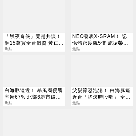
「黑夜奇俠」竟是共諜！
NEO發表X-SRAM！ 記
砸15萬買全台個資 黃仁
憶體密度飆5倍 施振榮：
勳、張麗善也受害
焦點
半導體迎新革命
焦點
白海豚逼近！ 暴風圈侵襲
父親節恐泡湯！ 白海豚逼
率衝67% 北部6縣市破5
近台「搖滾時段曝」 全台
成
焦點
雨彈開炸
焦點