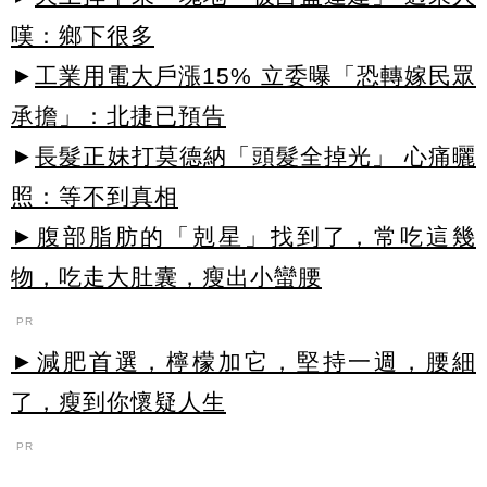
嘆：鄉下很多
►
工業用電大戶漲15% 立委曝「恐轉嫁民眾
承擔」：北捷已預告
►
長髮正妹打莫德納「頭髮全掉光」 心痛曬
照：等不到真相
►腹部脂肪的「剋星」找到了，常吃這幾
物，吃走大肚囊，瘦出小蠻腰
PR
►減肥首選，檸檬加它，堅持一週，腰細
了，瘦到你懷疑人生
PR