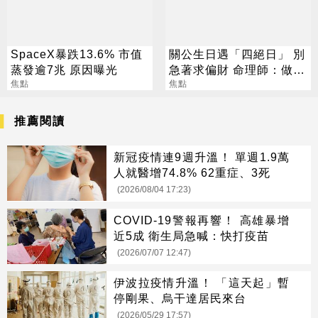
SpaceX暴跌13.6% 市值
關公生日遇「四絕日」 別
蒸發逾7兆 原因曝光
急著求偏財 命理師：做1
焦點
事更有效
焦點
推薦閱讀
新冠疫情連9週升溫！ 單週1.9萬
人就醫增74.8% 62重症、3死
(2026/08/04 17:23)
COVID-19警報再響！ 高雄暴增
近5成 衛生局急喊：快打疫苗
(2026/07/07 12:47)
伊波拉疫情升溫！ 「這天起」暫
停剛果、烏干達居民來台
(2026/05/29 17:57)