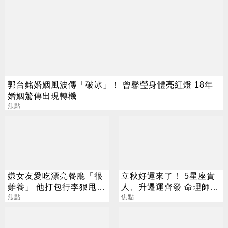
郭台銘婚姻風波傳「破冰」！ 曾馨瑩身體亮紅燈 18年
婚姻驚傳出現轉機
焦點
嫌女友愛吃漂亮餐廳「很
立秋好運來了！ 5星座貴
難養」 他打包行李狠甩
人、升遷運齊發 命理師：
網搖頭：你適合單身
焦點
把握黃金轉運期
焦點