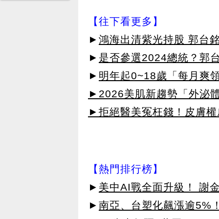
【往下看更多】
►
鴻海出清紫光持股 郭台
►
是否參選2024總統？郭
►
明年起0~18歲「每月爽
►2026美肌新趨勢「外泌體
►拒絕醫美冤枉錢！皮膚權威指
【熱門排行榜】
►
美中AI戰全面升級！ 謝
►
南亞、台塑化飆漲逾5%！