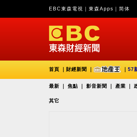
EBC東森電視
｜
東森Apps
｜
简体
首頁
財經新聞
57
最新
焦點
影音新聞
產業
其它