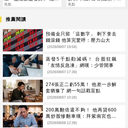
賺到翻
焦點
報廢
焦點
推薦閱讀
預備金只留「這數字」 剩下拿去
錢滾錢 他算完驚呼：壓力山大
(2026/08/07 19:04)
蒸發5千點勸減碼！ 台股狂飆
「友情反急凍」網嘆：少管閒事
(2026/08/07 17:39)
274張正二虧55萬！ 他差一步解
套猶豫了 網一句話戳盲點
(2026/08/07 10:26)
200萬翻倍還不夠！ 他再貸600
萬炒股慘翻車嘆：拜紫南宮也沒
用
(2026/08/06 12:38)