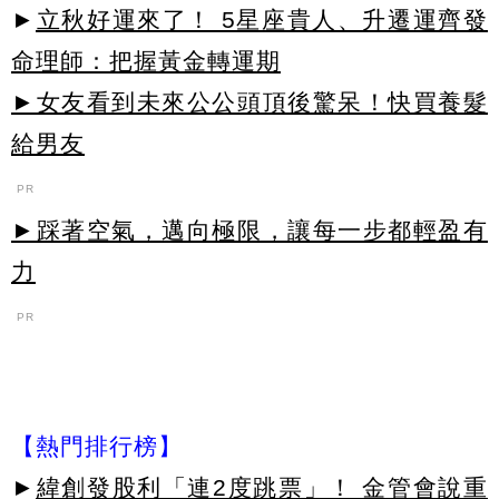
►
立秋好運來了！ 5星座貴人、升遷運齊發
命理師：把握黃金轉運期
►女友看到未來公公頭頂後驚呆！快買養髮
給男友
PR
►踩著空氣，邁向極限，讓每一步都輕盈有
力
PR
【熱門排行榜】
►
緯創發股利「連2度跳票」！ 金管會說重