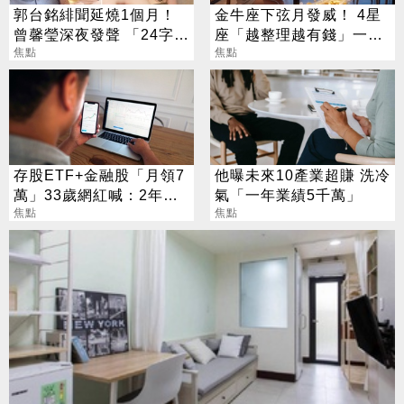
郭台銘緋聞延燒1個月！
金牛座下弦月發威！ 4星
曾馨瑩深夜發聲 「24字」
座「越整理越有錢」一路
吐盡最心繫的事
焦點
旺運到10月
焦點
存股ETF+金融股「月領7
他曝未來10產業超賺 洗冷
萬」33歲網紅喊：2年內
氣「一年業績5千萬」
要退休
焦點
焦點