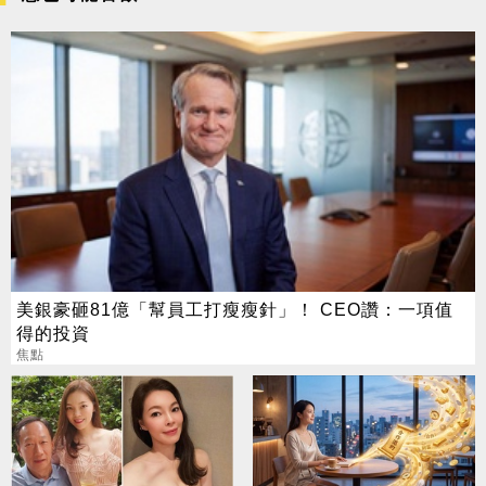
美銀豪砸81億「幫員工打瘦瘦針」！ CEO讚：一項值
得的投資
焦點