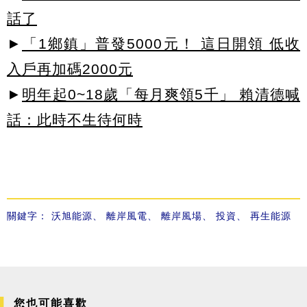
話了
►
「1鄉鎮」普發5000元！ 這日開領 低收
入戶再加碼2000元
►
明年起0~18歲「每月爽領5千」 賴清德喊
話：此時不生待何時
關鍵字：
沃旭能源
、
離岸風電
、
離岸風場
、
投資
、
再生能源
您也可能喜歡