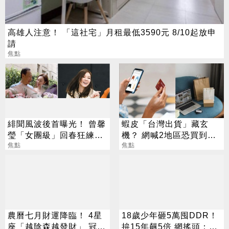
高雄人注意！ 「這社宅」月租最低3590元 8/10起放申
請
焦點
緋聞風波後首曝光！ 曾馨
蝦皮「台灣出貨」藏玄
瑩「女團級」回春狂練舞
機？ 網喊2地區恐買到假
郭董獨自公園散步
焦點
貨 專家揭真相
焦點
農曆七月財運降臨！ 4星
18歲少年砸5萬囤DDR！
座「越陰森越發財」 冠軍
拚15年飆5倍 網搖頭：會