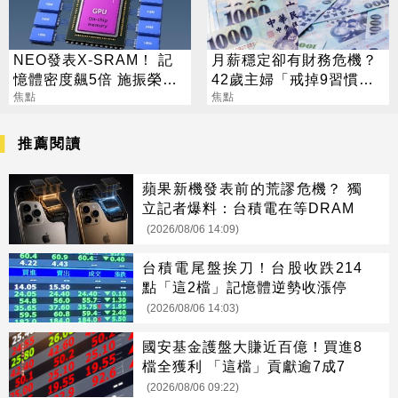
NEO發表X-SRAM！ 記
月薪穩定卻有財務危機？
憶體密度飆5倍 施振榮：
42歲主婦「戒掉9習慣」
半導體迎新革命
焦點
存下2000萬
焦點
推薦閱讀
蘋果新機發表前的荒謬危機？ 獨
立記者爆料：台積電在等DRAM
(2026/08/06 14:09)
台積電尾盤挨刀！台股收跌214
點「這2檔」記憶體逆勢收漲停
(2026/08/06 14:03)
國安基金護盤大賺近百億！買進8
檔全獲利 「這檔」貢獻逾7成7
(2026/08/06 09:22)