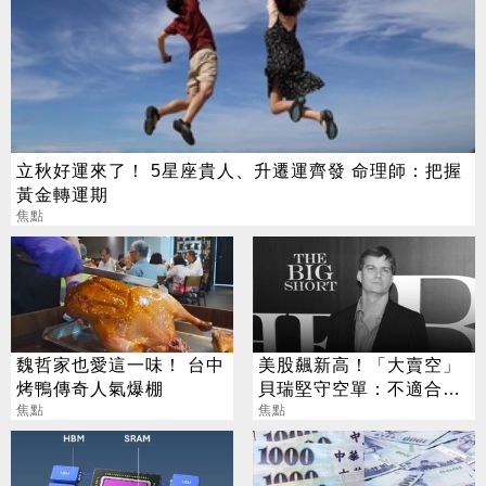
立秋好運來了！ 5星座貴人、升遷運齊發 命理師：把握
黃金轉運期
焦點
魏哲家也愛這一味！ 台中
美股飆新高！「大賣空」
烤鴨傳奇人氣爆棚
貝瑞堅守空單：不適合所
焦點
有人
焦點