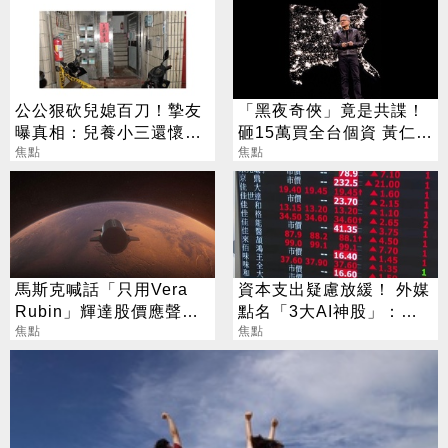
公公狠砍兒媳百刀！摯友
「黑夜奇俠」竟是共諜！
曝真相：兒養小三還懷疑
砸15萬買全台個資 黃仁
媳婦外遇
焦點
勳、張麗善也受害
焦點
馬斯克喊話「只用Vera
資本支出疑慮放緩！ 外媒
Rubin」輝達股價應聲勁
點名「3大AI神股」：沒
揚
焦點
它不行
焦點