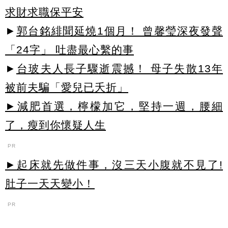
求財求職保平安
►
郭台銘緋聞延燒1個月！ 曾馨瑩深夜發聲
「24字」 吐盡最心繫的事
►
台玻夫人長子驟逝震撼！ 母子失散13年
被前夫騙「愛兒已夭折」
►減肥首選，檸檬加它，堅持一週，腰細
了，瘦到你懷疑人生
PR
►起床就先做件事，沒三天小腹就不見了!
肚子一天天變小！
PR