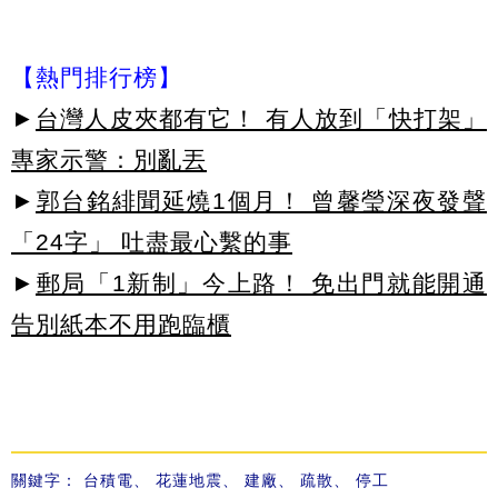
【熱門排行榜】
►
台灣人皮夾都有它！ 有人放到「快打架」
專家示警：別亂丟
►
郭台銘緋聞延燒1個月！ 曾馨瑩深夜發聲
「24字」 吐盡最心繫的事
►
郵局「1新制」今上路！ 免出門就能開通
告別紙本不用跑臨櫃
關鍵字：
台積電
、
花蓮地震
、
建廠
、
疏散
、
停工