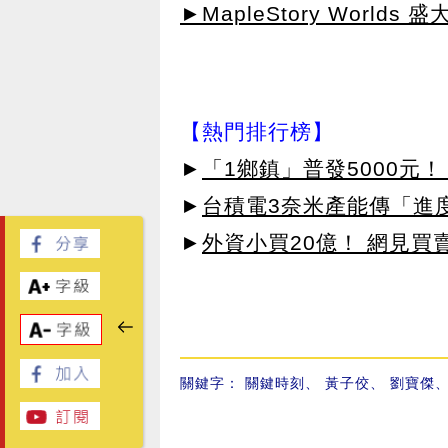
►MapleStory Worlds 
【熱門排行榜】
►
「1鄉鎮」普發5000元！
►
台積電3奈米產能傳「進
►
外資小買20億！ 網見買
關鍵字：
關鍵時刻
、
黃子佼
、
劉寶傑