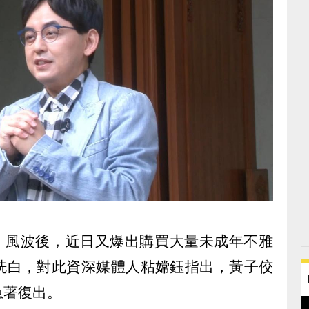
o」風波後，近日又爆出購買大量未成年不雅
洗白，對此資深媒體人粘嫦鈺指出，黃子佼
急著復出。