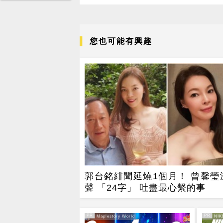
您也可能有興趣
郭台銘緋聞延燒1個月！ 曾馨瑩
聲 「24字」 吐盡最心繫的事
PR
PR
PR・Maplestory World
PR・NIK