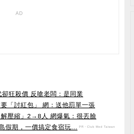
代卻狂殺價 反嗆老闆：是同業
交要「討紅包」 網：送他罰單一張
解壓縮」2→8人 網爆氣：很丟臉
假期，一價搞定食宿玩...
PR・Club Med Taiwan