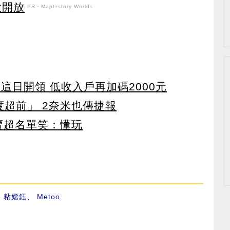
盛大開放
PR・Maplestory Worlds
 這日開領 低收入戶再加碼2000元
度超前」 2奈米也傳捷報
賣超名單笑：懂玩
、
粘嫦鈺
、
Metoo