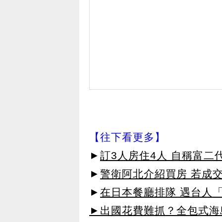
【往下看更多】
►
訂3人房住4人 自稱富二
►
警衛阿北介紹買房 若成
►
在日本餐廳排隊 遇台人「
►出國花費難抓？全包式海島