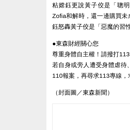
粘嫦鈺更說黃子佼是「聰明
Zofia和解時，還一邊購
鈺怒轟黃子佼是「惡魔的習
●東森財經關心您
尊重身體自主權！請撥打113
若自身或旁人遭受身體虐待
110報案，再尋求113專線
（封面圖／東森新聞）