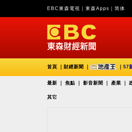
EBC東森電視
｜
東森Apps
｜
简体
首頁
財經新聞
57
最新
焦點
影音新聞
產業
其它