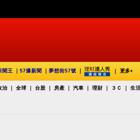
新聞王
57爆新聞
夢想街57號
更多+
政治
全球
台股
房產
汽車
理財
３Ｃ
生