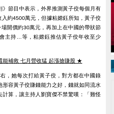
刻》節目中表示，外界推測黃子佼每個月有
年收入約4500萬元，但據粘嫦鈺所知，黃子佼
一場開價約30萬元，再加上在中國的帶狀節
會主持…等，粘嫦鈺推估黃子佼年收至少
還能補救 七月營收猛 起漲搶賺股
★
年左右，她每次打給黃子佼，對方都在中國錄
她形容黃子佼賺錢能力之好，錢就如同流水
去計算，讓主持人劉寶傑不禁驚嘆：「難怪