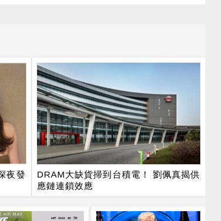
深夜發
DRAM大缺貨掃到台積電！ 劉佩真揭供
應鏈連鎖效應
E AIR MAX