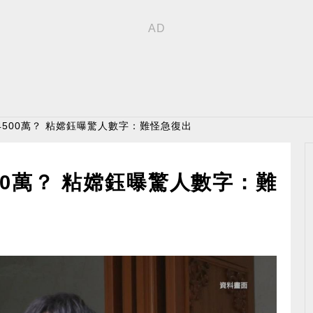
4500萬？ 粘嫦鈺曝驚人數字：難怪急復出
00萬？ 粘嫦鈺曝驚人數字：難