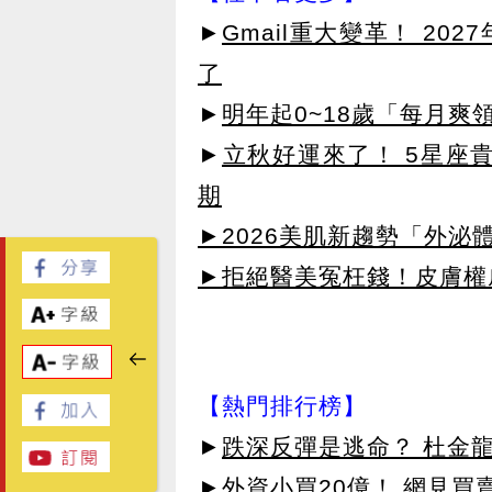
►
Gmail重大變革！ 20
了
►
明年起0~18歲「每月爽
►
立秋好運來了！ 5星座
期
►2026美肌新趨勢「外泌體
►拒絕醫美冤枉錢！皮膚權威指
【熱門排行榜】
►
跌深反彈是逃命？ 杜金
►
外資小買20億！ 網見買