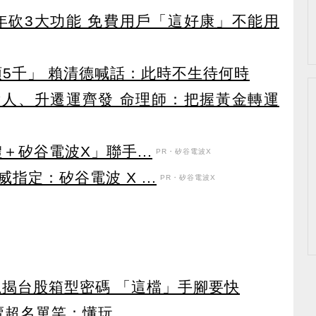
27年砍3大功能 免費用戶「這好康」不能用
領5千」 賴清德喊話：此時不生待何時
貴人、升遷運齊發 命理師：把握黃金轉運
＋矽谷電波X」聯手...
PR・矽谷電波X
定：矽谷電波 X ...
PR・矽谷電波X
龍揭台股箱型密碼 「這檔」手腳要快
賣超名單笑：懂玩