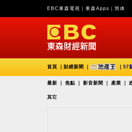
EBC東森電視
｜
東森Apps
｜
简体
首頁
財經新聞
57
最新
焦點
影音新聞
產業
其它