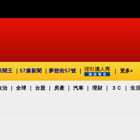
新聞王
57爆新聞
夢想街57號
更多+
政治
全球
台股
房產
汽車
理財
３Ｃ
生