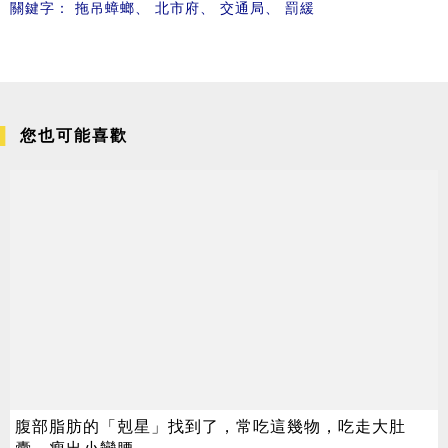
關鍵字：
拖吊蟑螂
、
北市府
、
交通局
、
罰緩
您也可能喜歡
腹部脂肪的「剋星」找到了，常吃這幾物，吃走大肚
囊，瘦出小蠻腰