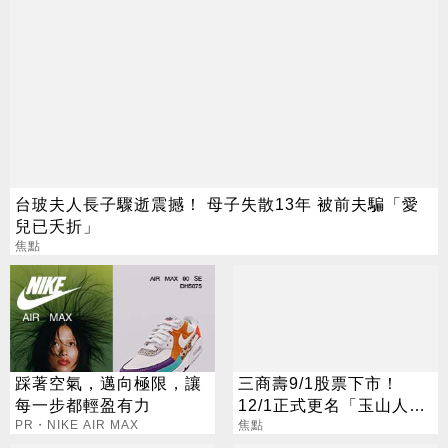
台玻夫人長子驟逝震撼！ 母子失散13年 被前夫騙「愛
兒已夭折」
焦點
踩著空氣，邁向極限，讓
三商壽9/1股票下市！
每一步都輕盈有力
12/1正式更名「玉山人
PR・NIKE AIR MAX
壽」
焦點