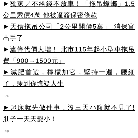
►
獨家／不給錢不放車！「拖吊蟑螂」1.5
公里索價4萬 他被逼簽保密條款
►
天價拖吊公司「2公里開價5萬」 消保官
出手了
►
違停代價大增！ 北市115年起小型車拖吊
費「900→1500元」
►減肥首選，檸檬加它，堅持一週，腰細
了，瘦到你懷疑人生
PR
►起床就先做件事，沒三天小腹就不見了!
肚子一天天變小！
PR