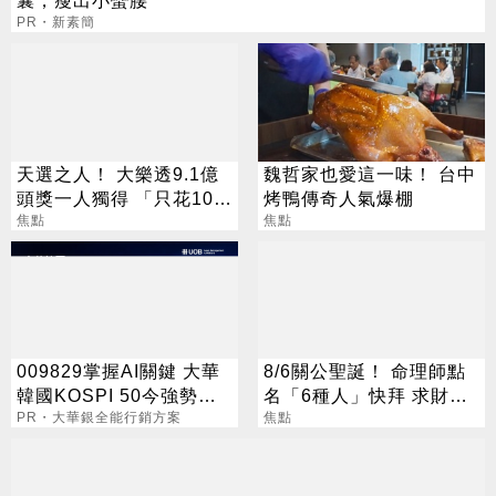
PR・新素簡
天選之人！ 大樂透9.1億
魏哲家也愛這一味！ 台中
頭獎一人獨得 「只花100
烤鴨傳奇人氣爆棚
元」買法曝光
焦點
焦點
009829掌握AI關鍵 大華
8/6關公聖誕！ 命理師點
韓國KOSPI 50今強勢開
名「6種人」快拜 求財求
募
PR・大華銀全能行銷方案
職保平安
焦點