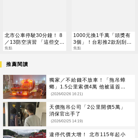
北市公車停駛30分鐘！ 8
1000元換1千萬「頭獎有
／13防空演習 「這些交通
3個」！台彩推2款刮刮樂
工具」全面管制
焦點
總獎金逾33億
焦點
推薦閱讀
獨家／不給錢不放車！「拖吊蟑
螂」1.5公里索價4萬 他被逼簽保
密條款
(2026/02/26 16:21)
天價拖吊公司「2公里開價5萬」
消保官出手了
(2026/02/25 14:19)
違停代價大增！ 北市115年起小