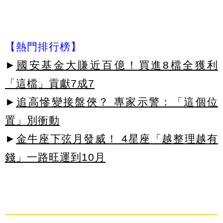
【熱門排行榜】
►
國安基金大賺近百億！買進8檔全獲利
「這檔」貢獻7成7
►
追高慘變接盤俠？ 專家示警：「這個位
置」別衝動
►
金牛座下弦月發威！ 4星座「越整理越有
錢」一路旺運到10月