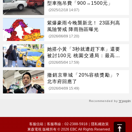
型車拖吊費「900→1500元」
(2025/12/18 14:07)
紫爆豪雨今晚襲新北！ 23區列高
風險警戒 降雨熱區曝光
(2026/06/09 17:20)
她搭小黃「3秒就遭趕下車」還要
被討100元 桃園交通局：最高可
罰9萬元
(2026/05/04 17:59)
撤銷京華城「20%容積獎勵」？
北市府回應了
(2026/04/09 15:49)
Recommended by
客服信箱
｜客服專線：02-2388-5918｜
隱私權政策
東森電視 版權所有 © 2026 EBC All Rights Reserved.