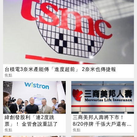
台積電3奈米產能傳「進度超前」 2奈米也傳捷報
焦點
緯創發股利「連2度跳
三商美邦人壽將下市！
票」！ 金管會說重話了
8/20停牌 千張大戶還有
焦點
252人
焦點