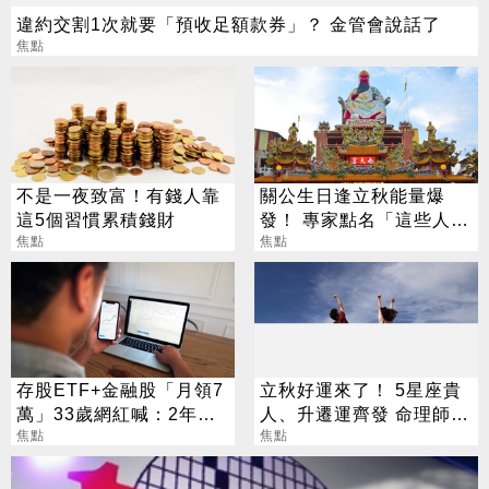
違約交割1次就要「預收足額款券」？ 金管會說話了
焦點
不是一夜致富！有錢人靠
關公生日逢立秋能量爆
這5個習慣累積錢財
發！ 專家點名「這些人」
焦點
別亂拜
焦點
存股ETF+金融股「月領7
立秋好運來了！ 5星座貴
萬」33歲網紅喊：2年內
人、升遷運齊發 命理師：
要退休
焦點
把握黃金轉運期
焦點