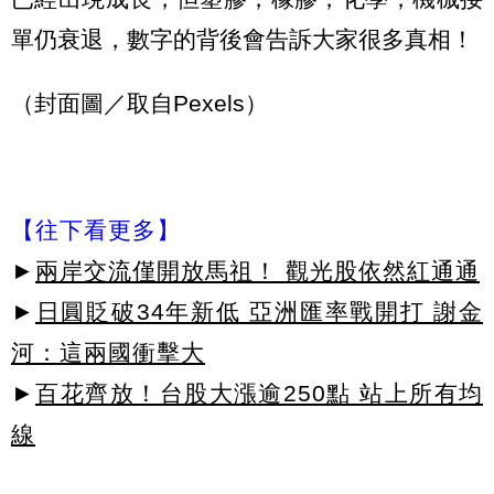
單仍衰退，數字的背後會告訴大家很多真相！
（封面圖／取自Pexels）
【往下看更多】
►
兩岸交流僅開放馬祖！ 觀光股依然紅通通
►
日圓貶破34年新低 亞洲匯率戰開打 謝金
河：這兩國衝擊大
►
百花齊放！台股大漲逾250點 站上所有均
線