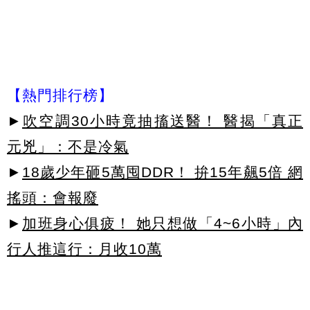
【熱門排行榜】
►
吹空調30小時竟抽搐送醫！ 醫揭「真正
元兇」：不是冷氣
►
18歲少年砸5萬囤DDR！ 拚15年飆5倍 網
搖頭：會報廢
►
加班身心俱疲！ 她只想做「4~6小時」內
行人推這行：月收10萬