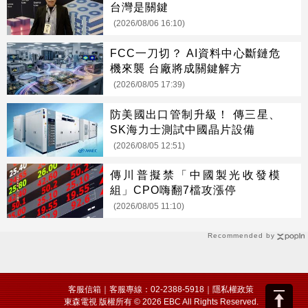
台灣是關鍵
(2026/08/06 16:10)
FCC一刀切？ AI資料中心斷鏈危
機來襲 台廠將成關鍵解方
(2026/08/05 17:39)
防美國出口管制升級！ 傳三星、
SK海力士測試中國晶片設備
(2026/08/05 12:51)
傳川普擬禁「中國製光收發模
組」CPO嗨翻7檔攻漲停
(2026/08/05 11:10)
Recommended by
客服信箱
｜客服專線：02-2388-5918｜
隱私權政策
東森電視 版權所有 © 2026 EBC All Rights Reserved.