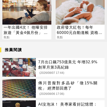
一年出國4次！ 他曝安排
政府發大紅包！每年
旅遊「黃金4個月份」 卡
60000元自動進帳 資格一
對整年活在期待中
焦點
次看
焦點
推薦閱讀
7月出口飆753億美元 年增32.9%
創單月第3高紀錄
(2026/08/07 17:44)
傳川普擬對多晶矽「徵15%關
稅」 經濟部回應了
(2026/08/06 17:06)
AI沒泡沫！ 美專家看好記憶體：