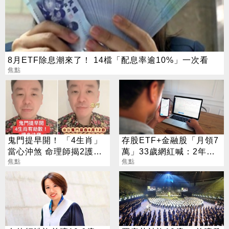
8月ETF除息潮來了！ 14檔「配息率逾10%」一次看
焦點
鬼門提早開！ 「4生肖」
存股ETF+金融股「月領7
當心沖煞 命理師揭2護身
萬」33歲網紅喊：2年內
法寶
焦點
要退休
焦點