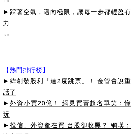
PR
►踩著空氣，邁向極限，讓每一步都輕盈有
力
PR
【熱門排行榜】
►
緯創發股利「連2度跳票」！ 金管會說重
話了
►
外資小買20億！ 網見買賣超名單笑：懂
玩
►
投信、外資都在買 台股卻收黑？ 網嘆：