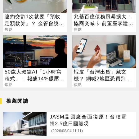
違約交割1次就要「預收
兆基百億債務風暴擴大！
足額款券」？ 金管會說話
協商突喊卡 前董座李建成
了
焦點
遭檢調搜索
焦點
50歲大叔靠AI「1小時寫
蝦皮「台灣出貨」藏玄
程式」！ 報酬14%碾壓標
機？ 網喊2地區恐買到假
普 直接辭職去炒股
焦點
貨 專家揭真相
焦點
推薦閱讀
JASM晶圓廠全面復原！台積電
捐2.5億日圓賑災
(2026/08/04 11:11)