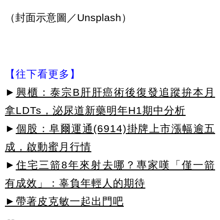
（封面示意圖／Unsplash）
【往下看更多】
►
興櫃：泰宗B肝肝癌術後復發追蹤拚本月
拿LDTs，泌尿道新藥明年H1期中分析
►
個股：阜爾運通(6914)掛牌上市漲幅逾五
成，啟動蜜月行情
►
住宅三箭8年來射去哪？專家嘆「僅一箭
有成效」：辜負年輕人的期待
►帶著皮克敏一起出門吧