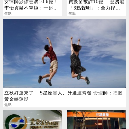
女律師涉詐慈濟10.6億！
買疫苗被詐10億！ 慈濟發
李怡貞疑不單純：一起洗
「3點聲明」：全力捍衛
錢？
焦點
捐款人權益
焦點
立秋好運來了！ 5星座貴人、升遷運齊發 命理師：把握
黃金轉運期
焦點