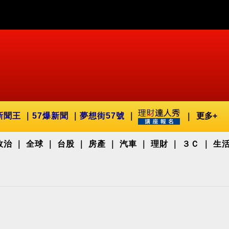
新聞王
57爆新聞
夢想街57號
更多+
政治
全球
台股
房產
汽車
理財
３Ｃ
生