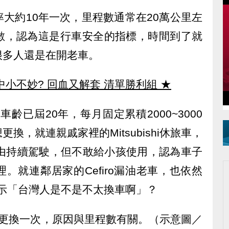
大約10年一次，里程數通常在20萬公里左
數，認為這是行車安全的指標，時間到了就
很多人還是在開老車。
中小不妙? 回血又解套 清單勝利組
★
s車齡已屆20年，每月固定累積2000~3000
換，就連親戚家裡的Mitsubishi休旅車，
理由持續駕駛，但不敢給小孩使用，認為車子
。就連鄰居家的Cefiro漏油老車，也依然
示「台灣人是不是不太換車啊」？
年更換一次，原因與里程數有關。（示意圖／