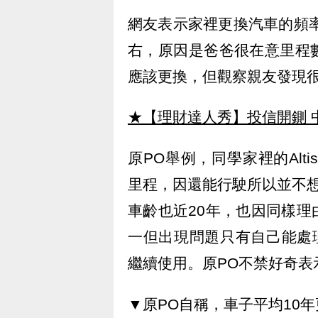
網友表示家裡更換汽車的頻率
右，原因是爸爸很在意里程
應該更換，但觀察親友發現
★【理財達人秀】投信開鍘 
原PO舉例，同學家裡的Alti
里程，因還能行駛所以並不想更
車齡也近20年，也因同樣
一但出現問題只有自己能處理
繼續使用。原PO不禁好奇表
▼原PO自稱，車子平均10