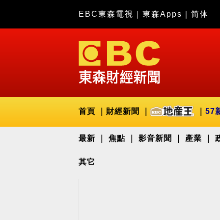
EBC東森電視
｜
東森Apps
｜
简体
首頁
財經新聞
57
最新
焦點
影音新聞
產業
其它