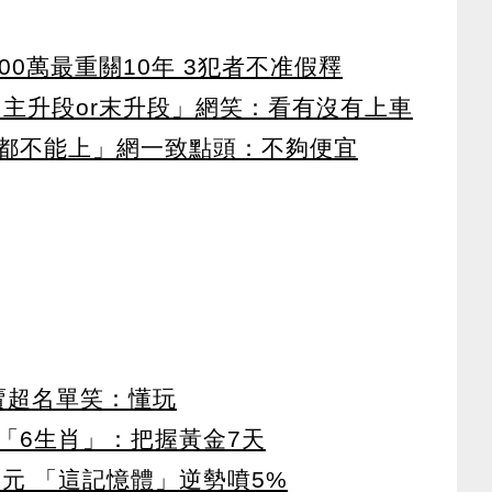
00萬最重關10年 3犯者不准假釋
「主升段or末升段」網笑：看有沒有上車
都不能上」網一致點頭：不夠便宜
賣超名單笑：懂玩
「6生肖」：把握黃金7天
5元 「這記憶體」逆勢噴5%