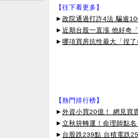
【往下看更多】
►
政院通過打詐4法 騙逾10
►
近期台股一直漲 他好奇
►
哪項買房抗性最大「捏了
【熱門排行榜】
►
外資小買20億！ 網見買
►
立秋拚轉運！命理師點名
►
台股跌239點 台積電跌2