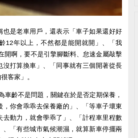
稱也是老車用戶，還表示「車子如果還好好
齡12年以上，不然都是能開就開」、「我
在還在開啊，要不是引擎腳斷料、怠速金屬敲擊
也沒打算換車」、「同事就有三個開著從長
的很客家」。
認為車齡不是問題，關鍵在於是否定期保養，
後，你會乖乖去保養廠的」、「等車子壞東
失去動力，就會學乖了」、「計程車里程數
」、「有些城市氣候潮濕，就算新車停擺兩