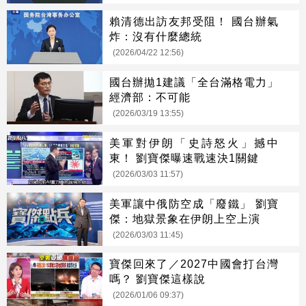
賴清德出訪友邦受阻！ 國台辦氣
炸：沒有什麼總統
(2026/04/22 12:56)
國台辦拋1建議「全台滿格電力」
經濟部：不可能
(2026/03/19 13:55)
美軍對伊朗「史詩怒火」撼中
東！ 劉寶傑曝速戰速決1關鍵
(2026/03/03 11:57)
美軍讓中俄防空成「廢鐵」 劉寶
傑：地獄景象在伊朗上空上演
(2026/03/03 11:45)
寶傑回來了／2027中國會打台灣
嗎？ 劉寶傑這樣說
(2026/01/06 09:37)