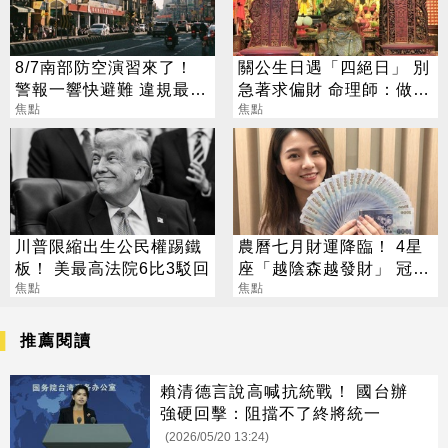
8/7南部防空演習來了！
關公生日遇「四絕日」 別
警報一響快避難 違規最高
急著求偏財 命理師：做1
開罰15萬
焦點
事更有效
焦點
川普限縮出生公民權踢鐵
農曆七月財運降臨！ 4星
板！ 美最高法院6比3駁回
座「越陰森越發財」 冠軍
焦點
賺到翻
焦點
推薦閱讀
賴清德言說高喊抗統戰！ 國台辦
強硬回擊：阻擋不了終將統一
(2026/05/20 13:24)