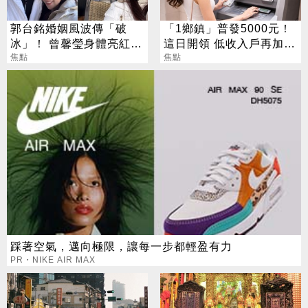
郭台銘婚姻風波傳「破
「1鄉鎮」普發5000元！
冰」！ 曾馨瑩身體亮紅燈
這日開領 低收入戶再加碼
18年婚姻驚傳出現轉機
焦點
2000元
焦點
踩著空氣，邁向極限，讓每一步都輕盈有力
PR・NIKE AIR MAX