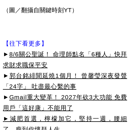
（圖／翻攝自關鍵時刻YT）
【往下看更多】
►
8/6關公聖誕！ 命理師點名「6種人」快拜
求財求職保平安
►
郭台銘緋聞延燒1個月！ 曾馨瑩深夜發聲
「24字」 吐盡最心繫的事
►
Gmail重大變革！ 2027年砍3大功能 免費
用戶「這好康」不能用了
►減肥首選，檸檬加它，堅持一週，腰細
了，瘦到你懷疑人生