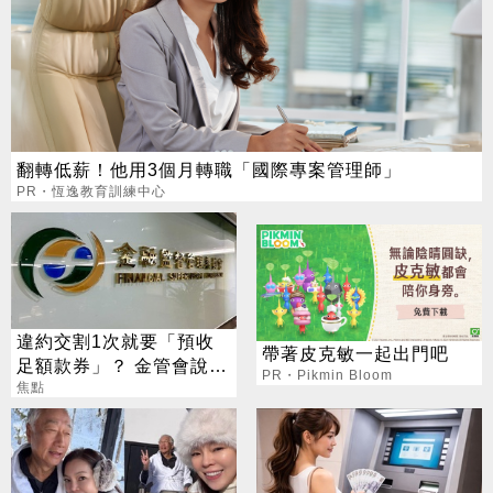
翻轉低薪！他用3個月轉職「國際專案管理師」
PR・恆逸教育訓練中心
違約交割1次就要「預收
帶著皮克敏一起出門吧
足額款券」？ 金管會說話
PR・Pikmin Bloom
了
焦點