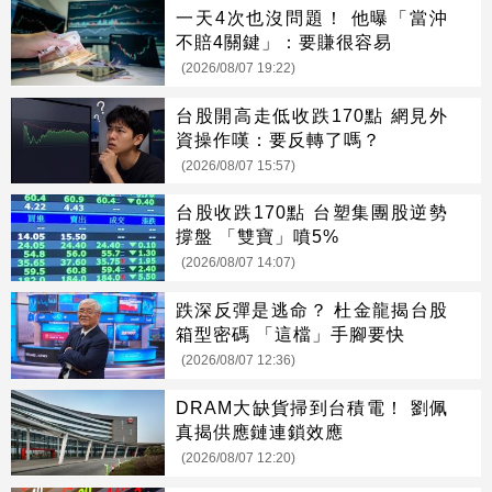
一天4次也沒問題！ 他曝「當沖
不賠4關鍵」：要賺很容易
(2026/08/07 19:22)
台股開高走低收跌170點 網見外
資操作嘆：要反轉了嗎？
(2026/08/07 15:57)
台股收跌170點 台塑集團股逆勢
撐盤 「雙寶」噴5%
(2026/08/07 14:07)
跌深反彈是逃命？ 杜金龍揭台股
箱型密碼 「這檔」手腳要快
(2026/08/07 12:36)
DRAM大缺貨掃到台積電！ 劉佩
真揭供應鏈連鎖效應
(2026/08/07 12:20)