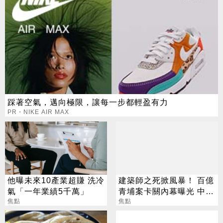
踩著空氣，邁向極限，讓每一步都輕盈有力
PR・NIKE AIR MAX
他曝未來10產業超賺 洗冷
建築師之死掀風暴！ 百億
氣「一年業績5千萬」
青埔案卡關內幕曝光 中
焦點
央、地方互踢皮球
焦點