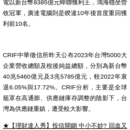
電以新台幣8385億元蟬聯獲利王，鴻海穩坐營
收冠軍，廣達電腦則是睽違10年後首度重回獲
利前10名。
CRIF中華徵信所昨天公布2023年台灣5000大
企業營收總額及稅後純益總額，分別為新台幣
40兆5460億元及3兆5785億元，較2022年衰
退6.05%與17.72%。CRIF分析，主要是全球
籠罩在高通膨、供應鏈庫存調整的陰影下，台
灣為供應鏈重鎮，遭受較大影響。
★【理財達人秀】投信開鍘 中小不妙? 回血又