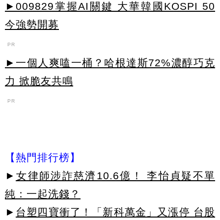
►009829掌握AI關鍵 大華韓國KOSPI 50
今強勢開募
PR
►一個人爽嗑一桶？哈根達斯72%濃醇巧克
力 掀脆友共鳴
PR
【熱門排行榜】
►
女律師涉詐慈濟10.6億！ 李怡貞疑不單
純：一起洗錢？
►
台塑四寶衝了！「新科萬金」又漲停 台股