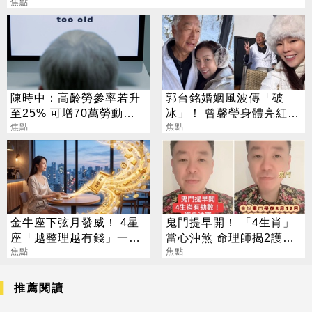
焦點
陳時中：高齡勞參率若升
郭台銘婚姻風波傳「破
至25% 可增70萬勞動人
冰」！ 曾馨瑩身體亮紅燈
口
焦點
18年婚姻驚傳出現轉機
焦點
金牛座下弦月發威！ 4星
鬼門提早開！ 「4生肖」
座「越整理越有錢」一路
當心沖煞 命理師揭2護身
旺運到10月
焦點
法寶
焦點
推薦閱讀