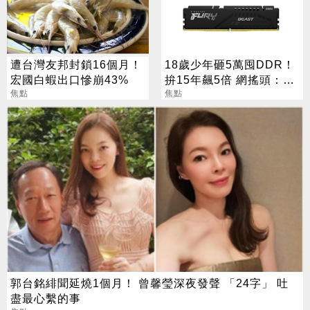
遭台灣友邦封鎖16個月！
18歲少年砸5萬囤DDR！
宏國白蝦出口慘崩43%
拚15年飆5倍 網搖頭：會
焦點
報廢
焦點
郭台銘緋聞延燒1個月！ 曾馨瑩深夜發聲 「24字」 吐
盡最心繫的事