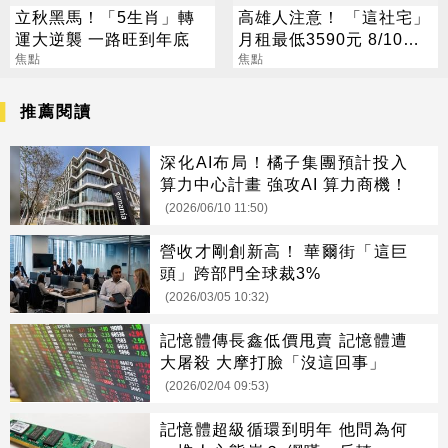
立秋黑馬！「5生肖」轉
高雄人注意！ 「這社宅」
運大逆襲 一路旺到年底
月租最低3590元 8/10起
焦點
放申請
焦點
推薦閱讀
深化AI布局！橘子集團預計投入
算力中心計畫 強攻AI 算力商機！
(2026/06/10 11:50)
營收才剛創新高！ 華爾街「這巨
頭」跨部門全球裁3%
(2026/03/05 10:32)
記憶體傳長鑫低價甩賣 記憶體遭
大屠殺 大摩打臉「沒這回事」
(2026/02/04 09:53)
記憶體超級循環到明年 他問為何