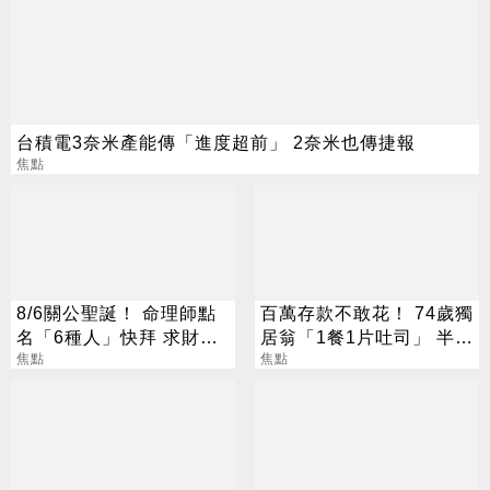
台積電3奈米產能傳「進度超前」 2奈米也傳捷報
焦點
8/6關公聖誕！ 命理師點
百萬存款不敢花！ 74歲獨
名「6種人」快拜 求財求
居翁「1餐1片吐司」 半年
職保平安
焦點
暴瘦嚇壞女兒
焦點