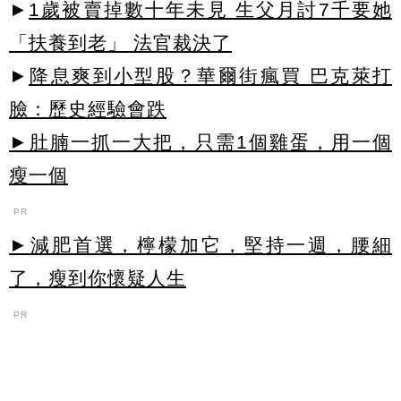
►
1歲被賣掉數十年未見 生父月討7千要她
「扶養到老」 法官裁決了
►
降息爽到小型股？華爾街瘋買 巴克萊打
臉：歷史經驗會跌
►肚腩一抓一大把，只需1個雞蛋，用一個
瘦一個
PR
►減肥首選，檸檬加它，堅持一週，腰細
了，瘦到你懷疑人生
PR