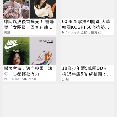
緋聞風波後首曝光！ 曾馨
009829掌握AI關鍵 大華
瑩「女團級」回春狂練舞
韓國KOSPI 50今強勢開
郭董獨自公園散步
焦點
募
PR・大華銀全能行銷方案
踩著空氣，邁向極限，讓
18歲少年砸5萬囤DDR！
每一步都輕盈有力
拚15年飆5倍 網搖頭：會
PR・NIKE AIR MAX
報廢
焦點