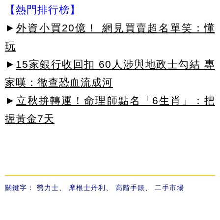
【熱門排行榜】
►
外資小買20億！ 網見買賣超名單笑：懂
玩
►
15家銀行收回扣 60人涉與地政士勾結 專
家嘆：徹查恐血流成河
►
立秋拚轉運！命理師點名「6生肖」：把
握黃金7天
關鍵字：
勞力士
、
摩根士丹利
、
高階手錶
、
二手市場