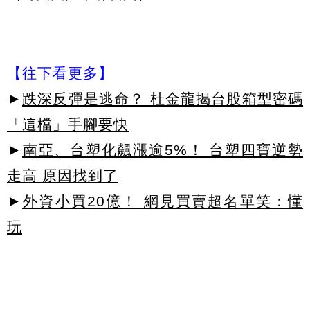
【往下看更多】
►
跌深反彈是逃命？ 杜金龍揭台股箱型密碼
「這檔」手腳要快
►
南亞、台塑化飆漲逾5%！ 台塑四寶逆勢
走高 原因找到了
►
外資小買20億！ 網見買賣超名單笑：懂
玩