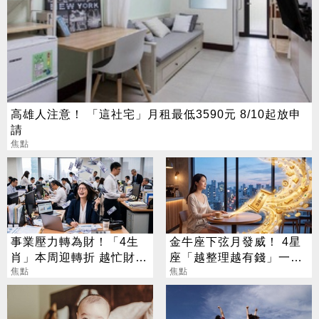
高雄人注意！ 「這社宅」月租最低3590元 8/10起放申
請
焦點
事業壓力轉為財！「4生
金牛座下弦月發威！ 4星
肖」本周迎轉折 越忙財運
座「越整理越有錢」一路
越旺
焦點
旺運到10月
焦點