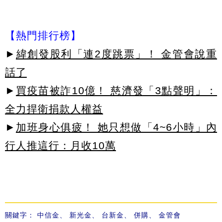
【熱門排行榜】
►
緯創發股利「連2度跳票」！ 金管會說重
話了
►
買疫苗被詐10億！ 慈濟發「3點聲明」：
全力捍衛捐款人權益
►
加班身心俱疲！ 她只想做「4~6小時」內
行人推這行：月收10萬
關鍵字：
中信金
、
新光金
、
台新金
、
併購
、
金管會