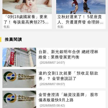
「0到18歲國家養」要來
立秋好運來了！ 5星座貴
了！ 每孩最高爽領275萬
人、升遷運齊發 命理師：
0至6歲月領1萬元
焦點
把握黃金轉運期
焦點
推薦閱讀
台新、新光銀明年合併 總經理林
維俊：業務發展更均衡
(2026/08/07 14:07)
違約交割1次就要「預收足額款
券」？ 金管會說話了
(2026/08/07 09:07)
金管會澄清「融資沒蓋牌」 股市
儀表板最快9月上路
(2026/08/05 08:42)