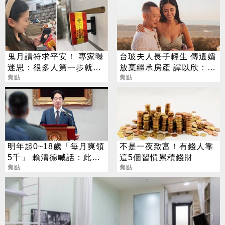
鬼月請符求平安！ 專家曝
台玻夫人長子輕生 傳遺孀
迷思：很多人第一步就做
放棄繼承房產 譚以欣：不
錯
焦點
實內容二次傷害
焦點
明年起0~18歲「每月爽領
不是一夜致富！有錢人靠
5千」 賴清德喊話：此時
這5個習慣累積錢財
不生待何時
焦點
焦點