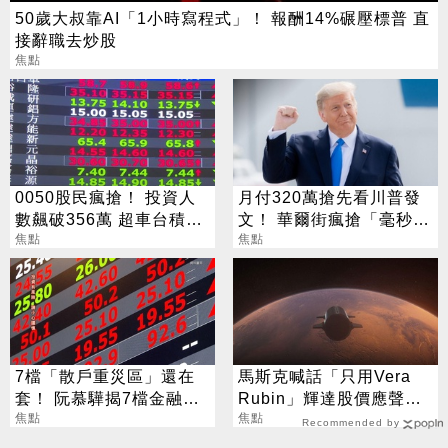
50歲大叔靠AI「1小時寫程式」！ 報酬14%碾壓標普 直
接辭職去炒股
焦點
0050股民瘋搶！ 投資人
月付320萬搶先看川普發
數飆破356萬 超車台積電
文！ 華爾街瘋搶「毫秒優
近50萬人
焦點
勢」引熱議
焦點
7檔「散戶重災區」還在
馬斯克喊話「只用Vera
套！ 阮慕驊揭7檔金融股
Rubin」輝達股價應聲勁
最抗跌
焦點
揚
焦點
Recommended by