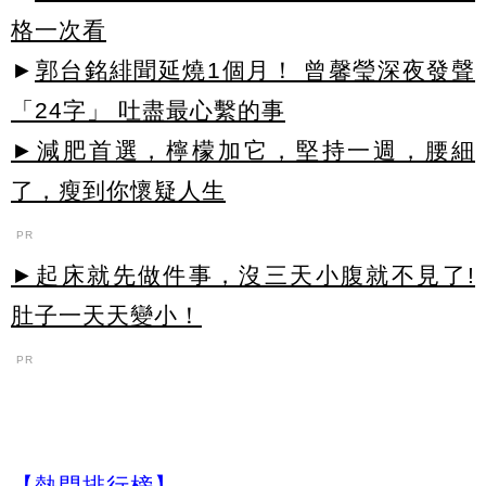
格一次看
►
郭台銘緋聞延燒1個月！ 曾馨瑩深夜發聲
「24字」 吐盡最心繫的事
►減肥首選，檸檬加它，堅持一週，腰細
了，瘦到你懷疑人生
PR
►起床就先做件事，沒三天小腹就不見了!
肚子一天天變小！
PR
【熱門排行榜】