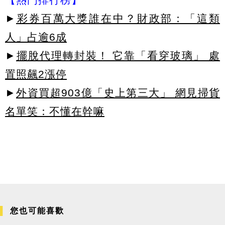
►
彩券百萬大獎誰在中？財政部：「這類
人」占逾6成
►
擺脫代理轉封裝！ 它靠「看穿玻璃」 處
置照飆2漲停
►
外資買超903億「史上第三大」 網見掃貨
名單笑：不懂在幹嘛
您也可能喜歡