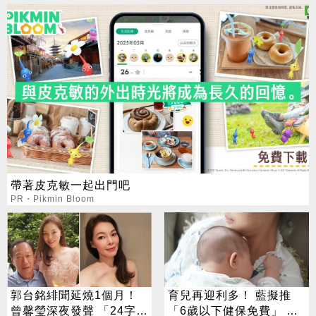
帶著皮克敏一起出門吧
PR・Pikmin Bloom
郭台銘緋聞延燒1個月！
育兒再迎利多！ 藍擬推
曾馨瑩深夜發聲 「24字」
「6歲以下健保免費」 每