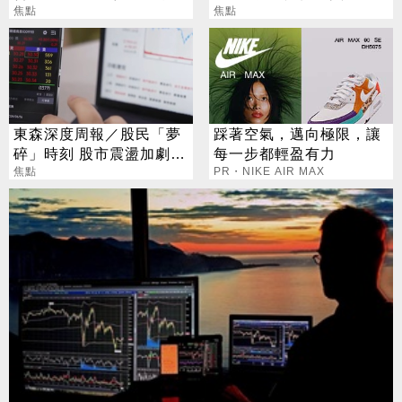
吐盡最心繫的事
焦點
年減輕近萬元負擔
焦點
東森深度周報／股民「夢
踩著空氣，邁向極限，讓
碎」時刻 股市震盪加劇
每一步都輕盈有力
投資迷思現形
焦點
PR・NIKE AIR MAX