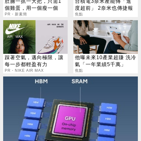
肚腩一抓一大把，只需1
台積電3奈米產能傳「進
個雞蛋，用一個瘦一個
度超前」 2奈米也傳捷報
PR・新素簡
焦點
踩著空氣，邁向極限，讓
他曝未來10產業超賺 洗冷
每一步都輕盈有力
氣「一年業績5千萬」
PR・NIKE AIR MAX
焦點