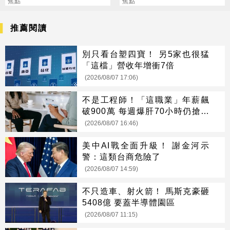
職保平安
焦點
好康」不能用了
焦點
推薦閱讀
別只看台塑四寶！ 另5家也很猛
「這檔」營收年增衝7倍
(2026/08/07 17:06)
不是工程師！「這職業」年薪飆
破900萬 每週爆肝70小時仍搶破
頭
(2026/08/07 16:46)
美中AI戰全面升級！ 謝金河示
警：這類台商危險了
(2026/08/07 14:59)
不只造車、射火箭！ 馬斯克豪砸
5408億 要蓋半導體園區
(2026/08/07 11:15)