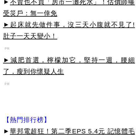
►
不賣也不買「房市一灘死水」！估價師曝
受災戶：無一倖免
►起床就先做件事，沒三天小腹就不見了!
肚子一天天變小！
PR
►減肥首選，檸檬加它，堅持一週，腰細
了，瘦到你懷疑人生
PR
【熱門排行榜】
►
華邦電超狂！第二季EPS 5.4元 記憶體毛