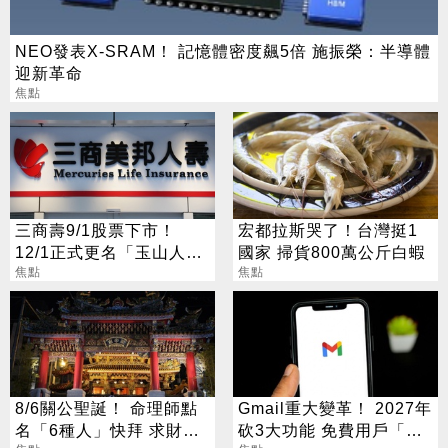
NEO發表X-SRAM！ 記憶體密度飆5倍 施振榮：半導體
迎新革命
焦點
三商壽9/1股票下市！
宏都拉斯哭了！台灣挺1
12/1正式更名「玉山人
國家 掃貨800萬公斤白蝦
壽」
焦點
焦點
8/6關公聖誕！ 命理師點
Gmail重大變革！ 2027年
名「6種人」快拜 求財求
砍3大功能 免費用戶「這