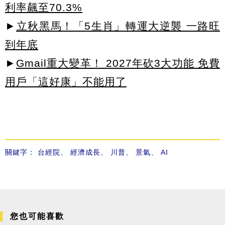
利率飆至70.3%
►
立秋黑馬！「5生肖」轉運大逆襲 一路旺
到年底
►
Gmail重大變革！ 2027年砍3大功能 免費
用戶「這好康」不能用了
關鍵字：
台經院
、
經濟成長
、
川普
、
景氣
、
AI
您也可能喜歡