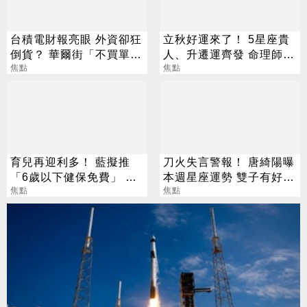
台積電財報亮眼 外資卻狂
立秋好運來了！ 5星座貴
倒貨？ 華爾街「不買單」
人、升遷運齊發 命理師：
背後原因曝光
焦點
把握黃金轉運期
焦點
育兒再迎利多！ 藍擬推
刀火失言警報！ 唐綺陽曝
「6歲以下健保免費」 每
本週星座運勢 雙子有好消
年減輕近萬元負擔
焦點
息、獅子談判順利
焦點