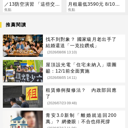
／13防空演習 「這些交通
月租最低3590元 8/10起
工具」全面管制
焦點
放申請
焦點
推薦閱讀
找不到對象？ 國家級月老出手了
結婚還送「一克拉鑽戒」
(2026/08/06 13:10)
屋頂設光電「住宅未納入」環團
籲：12/1前全面實施
(2026/08/05 14:11)
租賃條例擬修法？ 內政部回應
了
(2026/07/23 09:48)
青安3.0新制「離婚就追回200
萬」？ 網傻眼：不合也得死撐