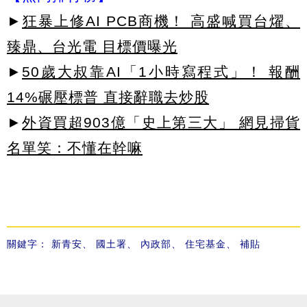
►
狂暴上修AI PCB商機！ 高盛喊買台燿、
臻鼎、台光電 目標價曝光
►
50歲大叔靠AI「1小時寫程式」！ 報酬
14%碾壓標普 直接辭職去炒股
►
外資買超903億「史上第三大」 網見掃貨
名單笑：不懂在幹嘛
關鍵字：
新青安
、
國土署
、
內政部
、
住宅基金
、
補貼