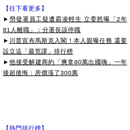
【往下看更多】
►
勞發署員工疑遭霸凌輕生 立委怒曝「2年
81人離職」：分署長該停職
►
川普宣布馬斯克入閣！本人親曝任務 還要
設立這「最荒謬」排行榜
►
他接受解建商約「爽拿80萬出國嗨」一年
後超後悔：房價漲了300萬
【熱門排行榜】