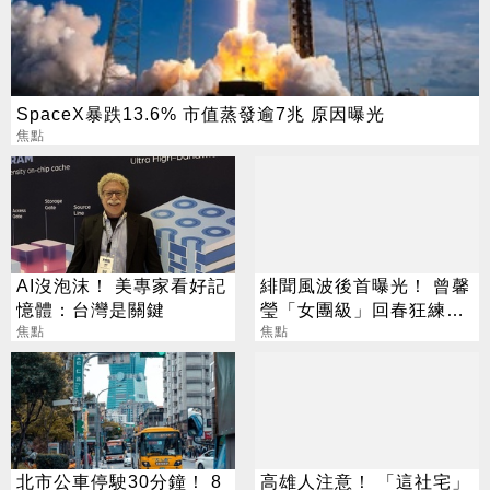
SpaceX暴跌13.6% 市值蒸發逾7兆 原因曝光
焦點
AI沒泡沫！ 美專家看好記
緋聞風波後首曝光！ 曾馨
憶體：台灣是關鍵
瑩「女團級」回春狂練舞
焦點
郭董獨自公園散步
焦點
北市公車停駛30分鐘！ 8
高雄人注意！ 「這社宅」