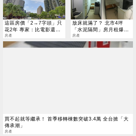
這區房價「2→7字頭」只
放床就滿了？ 北市4坪
花2年 專家：比電影還離
「水泥隔間」房月租爆天
譜
房產
價
房產
買不起就等繼承！ 首季移轉棟數突破3.4萬 全台掀「大
傳承潮」
房產