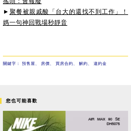
搖頭：會報廢
►
聚餐被親戚酸「台大的還找不到工作」！
媽一句神回戰場秒靜音
關鍵字：
預售屋
、
房價
、
買房合約
、
解約
、
違約金
您也可能喜歡