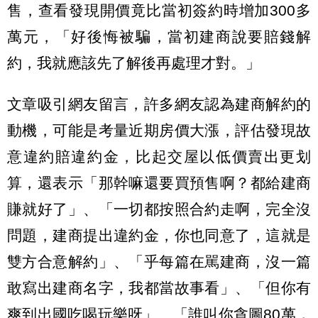
售，查看發現開價竟比當初簽約時增加300多
萬元，「好後悔被騙，當初建商說要賠錢解
約，我就應該先了解後再處理才對。」
文章吸引網友留言，許多網友認為建商解約的
動機，可能是考量近期房價大漲，評估發現故
意違約賠違約金，比起交屋以低價賣出更划
算，還表示「那幹嘛還要買預售啊？都給建商
賺就好了」、「一切都按照合約走啊，完全沒
問題，建商提出違約金，你也同意了，這就是
雙方合意解約」、「乎每篇在駡建商，沒一篇
敢寫出建商名字，我都當故事看」、「但你有
爽到出國吃喝玩樂呀」、「誰叫你貪圖80萬，