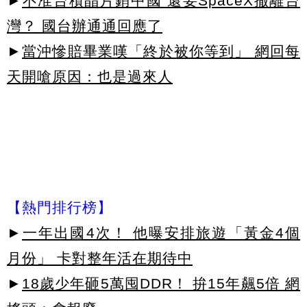
►
不准台積晶片銷中國 還要SpaceX撤離台
灣？ 國台辦通通回應了
►
當沖慘賠畢業嘆「終於被你等到」 網回每
天開嗆原因：也是過來人
【熱門排行榜】
►
一年出國4次！ 他曝安排旅遊「黃金4個
月份」 卡對整年活在期待中
►
18歲少年砸5萬囤DDR！ 拚15年飆5倍 網