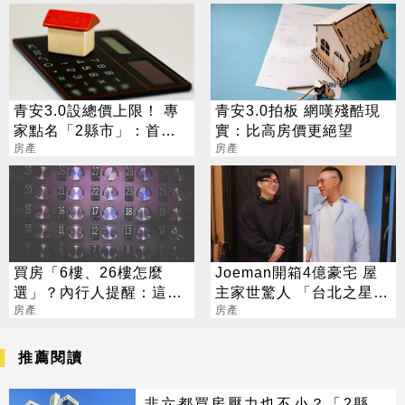
青安3.0設總價上限！ 專
青安3.0拍板 網嘆殘酷現
家點名「2縣市」：首購
實：比高房價更絕望
吃力了
房產
房產
買房「6樓、26樓怎麼
Joeman開箱4億豪宅 屋
選」？內行人提醒：這件
主家世驚人 「台北之星」
事更重要
房產
他爸蓋的
房產
推薦閱讀
非六都買房壓力也不小？「2縣