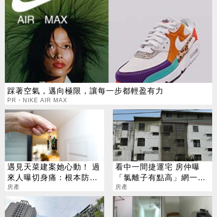
踩著空氣，邁向極限，讓每一步都輕盈有力
PR・NIKE AIR MAX
遇見天菜建案她心動！ 過
看中一間捷運宅 房仲曝
來人曝切身痛：根本防不
「氯離子有點高」網一面
住
房產
倒勸退：就是海砂屋
房產