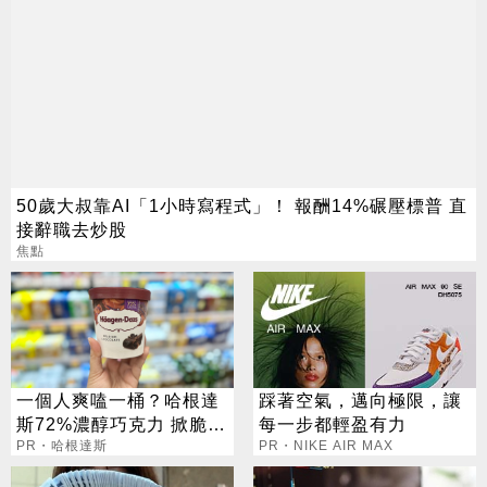
50歲大叔靠AI「1小時寫程式」！ 報酬14%碾壓標普 直
接辭職去炒股
焦點
一個人爽嗑一桶？哈根達
踩著空氣，邁向極限，讓
斯72%濃醇巧克力 掀脆友
每一步都輕盈有力
共鳴
PR・哈根達斯
PR・NIKE AIR MAX