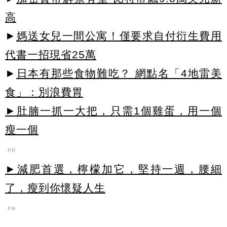
高
►
媽送女兒一間公寓！僅要求自付衍生費用
代書一招現省25萬
►
日本有那些食物難吃？ 網點名「4地雷美
食」：別浪費胃
►肚腩一抓一大把，只需1個雞蛋，用一個
瘦一個
PR
►減肥首選，檸檬加它，堅持一週，腰細
了，瘦到你懷疑人生
PR