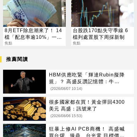
8月ETF除息潮來了！ 14
台股跌170點失守季線 6
檔「配息率逾10%」一次
檔列處置股下周採新制
看
焦點
焦點
推薦閱讀
HBM供應吃緊「輝達Rubin擬降
規」？ 高盛反讚記憶體：牛市才
開始
(2026/08/07 10:14)
很多國家都在買！黃金彈回4300
美元 高盛：訊號來了
(2026/08/06 15:53)
狂暴上修AI PCB商機！ 高盛喊
買台燿、臻鼎、台光電 目標價曝