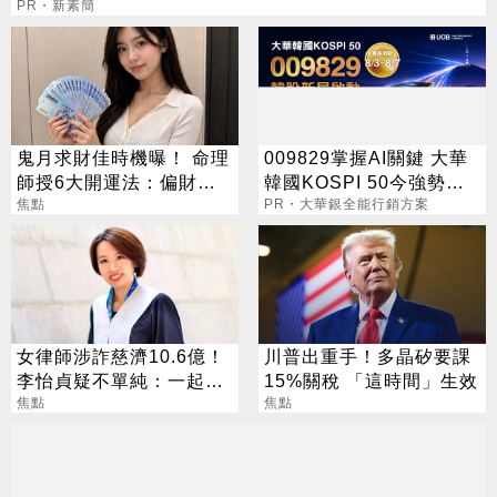
PR・新素簡
鬼月求財佳時機曝！ 命理
009829掌握AI關鍵 大華
師授6大開運法：偏財
韓國KOSPI 50今強勢開
「用想的」就行
焦點
募
PR・大華銀全能行銷方案
女律師涉詐慈濟10.6億！
川普出重手！多晶矽要課
李怡貞疑不單純：一起洗
15%關稅 「這時間」生效
錢？
焦點
焦點