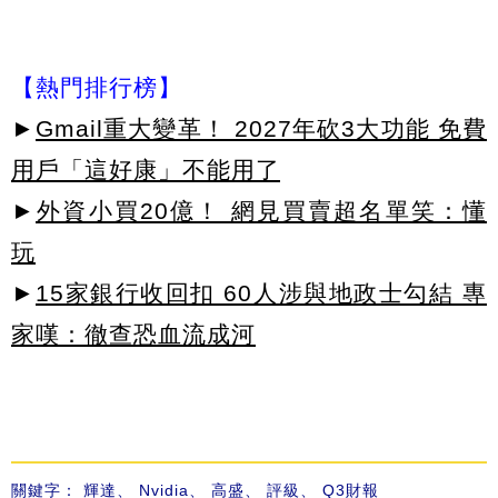
【熱門排行榜】
►
Gmail重大變革！ 2027年砍3大功能 免費
用戶「這好康」不能用了
►
外資小買20億！ 網見買賣超名單笑：懂
玩
►
15家銀行收回扣 60人涉與地政士勾結 專
家嘆：徹查恐血流成河
關鍵字：
輝達
、
Nvidia
、
高盛
、
評級
、
Q3財報