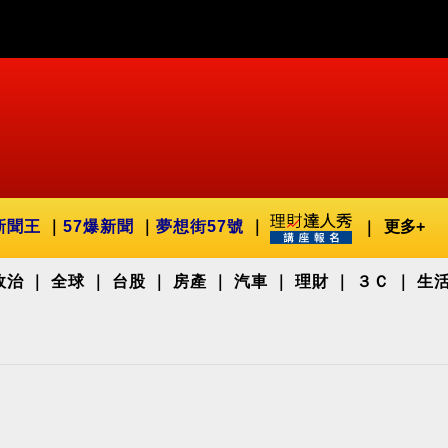
新聞王
57爆新聞
夢想街57號
更多+
政治
全球
台股
房產
汽車
理財
３Ｃ
生