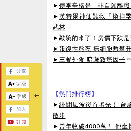
►
傳季辛格是「非自願離職」
►
英特爾神仙難救「換掉季
武林
►
敲碗的來了！房價下跌是
►報復性熬夜 癌細胞數攀
►三餐外食 暗藏致癌因子
P
【熱門排行榜】
►
緋聞風波後首曝光！ 曾
散步
►
曾年收破4000萬！ 他