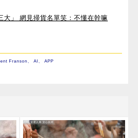
第三大」 網見掃貨名單笑：不懂在幹嘛
rent Franson
、
AI
、
APP
PR
PR・安達人壽 安心抗癌