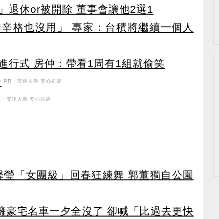
退休or被開除 董事會讓他2選1
辛格也沒用」 專家：台積將繼續一個人
進行式 房仲：帶看1周有1組就偷笑
升
PR・安達人壽 安心抗癌
R・安達人壽 安心抗癌
馨瑩「女團級」回春狂練舞 郭董獨自公園
坐擁豪宅名車一夕全沒了 卻喊「比過去更快