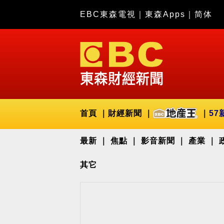
EBC東森電視
｜
東森Apps
｜
简体
首頁
財經新聞
57
最新
焦點
影音新聞
產業
其它