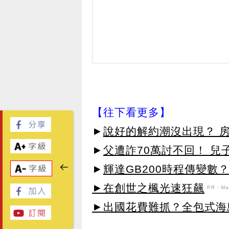
【往下看更多】
►
說好的解約潮沒出現？ 房
►
父遭詐70萬討不回！ 兒
►
輝達GB200時程傳變數
►在創世之楓光速狂飆
PR・Map
►出國花費難抓？全包式海島