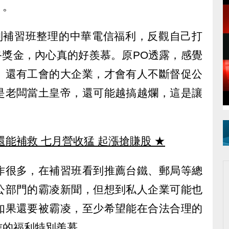
」。
看到補習班整理的中華電信福利，反觀自己打
終獎金，內心真的好羨慕。原PO透露，感覺
、還有工會的大企業，才會有人不斷督促公
是老闆當土皇帝，還可能越搞越爛，這是讓
還能補救 七月營收猛 起漲搶賺股
★
作很多，在補習班看到推薦台鐵、郵局等總
公部門的霸凌新聞，但想到私人企業可能也
如果還要被霸凌，至少希望能在合法合理的
信的福利特別羨慕。