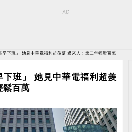
能早下班」 她見中華電福利超羨慕 過來人：第二年輕鬆百萬
早下班」 她見中華電福利超羨
輕鬆百萬