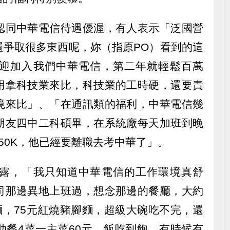
認同中華電信待遇優渥，有人表示「泛國營
還爭取很多東西呢，妳（指原PO）看到的這
迎加入我們中華電信，第二年就輕鬆百萬
用拿科技業來比，科技業的工時硬，還要責
境來比」、「在通訊類的福利，中華電信幾
朋友四中二科碩畢，在系統廠每天加班到晚
50K，他已經要離職去考中華了」。
露，「我只知道中華電信的工作環境真舒
司那邊異地上班過，想念那邊的餐廳，大約
麵，75元紅燒豬腳麵，超級大碗吃不完，還
助餐4菜一主菜60元，飯吃到飽，有時候有