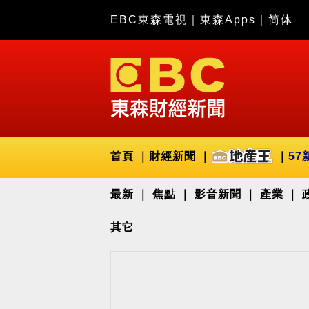
EBC東森電視
｜
東森Apps
｜
简体
首頁
財經新聞
57
最新
焦點
影音新聞
產業
其它