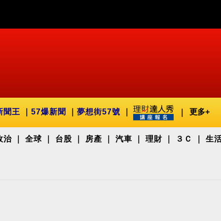
新聞王
57爆新聞
夢想街57號
更多+
政治
全球
台股
房產
汽車
理財
３Ｃ
生