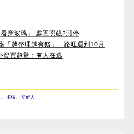
看穿玻璃」 處置照飆2漲停
星座「越整理越有錢」一路旺運到10月
見外資買超驚：有人在逃
遇
、
求職
、
新鮮人