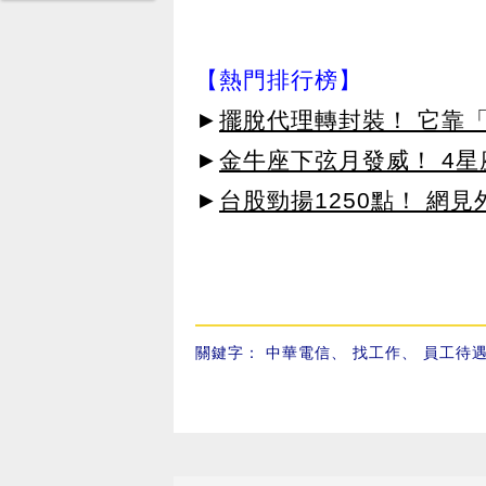
【熱門排行榜】
►
擺脫代理轉封裝！ 它靠「
►
金牛座下弦月發威！ 4
►
台股勁揚1250點！ 網
關鍵字：
中華電信
、
找工作
、
員工待