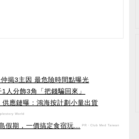
仲揭3主因 最危險時間點曝光
子1人分飾3角「把錢騙回來」
？ 供應鏈曝：鴻海按計劃小量出貨
lestory World
假期，一價搞定食宿玩...
PR・Club Med Taiwan