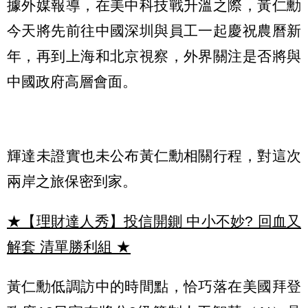
據外媒報導，在美中科技戰升溫之際，黃仁勳
今天將先前往中國深圳與員工一起慶祝農曆新
年，再到上海和北京視察，外界關注是否將與
中國政府高層會面。
輝達未證實也未公布黃仁勳相關行程，對這次
兩岸之旅保密到家。
★【理財達人秀】投信開鍘 中小不妙? 回血又
解套 清單勝利組
★
黃仁勳低調訪中的時間點，恰巧落在美國拜登