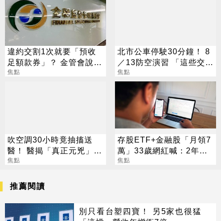
違約交割1次就要「預收
北市公車停駛30分鐘！ 8
足額款券」？ 金管會說話
／13防空演習 「這些交通
了
焦點
工具」全面管制
焦點
吹空調30小時竟抽搐送
存股ETF+金融股「月領7
醫！ 醫揭「真正元兇」：
萬」33歲網紅喊：2年內
不是冷氣
焦點
要退休
焦點
推薦閱讀
別只看台塑四寶！ 另5家也很猛