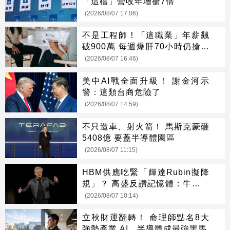
「這檔」營收年增衝7倍
(2026/08/07 17:06)
不是工程師！「這職業」年薪飆
破900萬 每週爆肝70小時仍搶破
頭
(2026/08/07 16:46)
美中AI戰全面升級！ 謝金河示
警：這類台商危險了
(2026/08/07 14:59)
不只造車、射火箭！ 馬斯克豪砸
5408億 要蓋半導體園區
(2026/08/07 11:15)
HBM供應吃緊「輝達Rubin擬降
規」？ 高盛反讚記憶體：牛市才
開始
(2026/08/07 10:14)
立秋財運翻轉！ 命理師點名8大
強勢產業 AI、半導體成最強黑馬