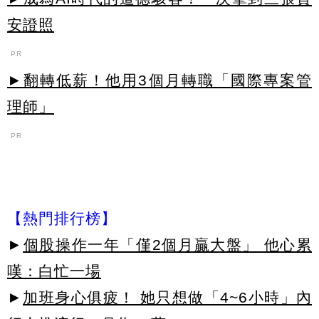
安證照
PR
►翻轉低薪！他用3個月轉職「國際專案管
理師」
PR
【熱門排行榜】
►
個股操作一年「僅2個月贏大盤」 他心累
嘆：白忙一場
►
加班身心俱疲！ 她只想做「4~6小時」內