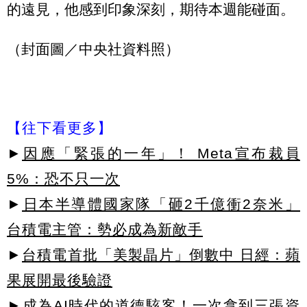
的遠見，他感到印象深刻，期待本週能碰面。
（封面圖／中央社資料照）
【往下看更多】
►
因應「緊張的一年」！ Meta宣布裁員
5%：恐不只一次
►
日本半導體國家隊「砸2千億衝2奈米」
台積電主管：勢必成為新敵手
►
台積電首批「美製晶片」倒數中 日經：蘋
果展開最後驗證
►成為AI時代的道德駭客！一次拿到三張資