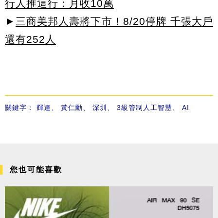
行人推這行：月收10萬
►
三商美邦人壽將下市！8/20停牌 千張大戶
還有252人
關鍵字：
輝達
、
黃仁勳
、
深圳
、
3級管制人工智慧
、
AI
您也可能喜歡