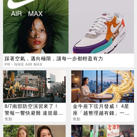
踩著空氣，邁向極限，讓每一步都輕盈有力
PR・NIKE AIR MAX
8/7南部防空演習來了！
金牛座下弦月發威！ 4星
警報一響快避難 違規最高
座「越整理越有錢」一路
開罰15萬
焦點
旺運到10月
焦點