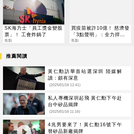
SK海力士「員工獎金變股
買疫苗被詐10億！ 慈濟發
票」！ 工會炸鍋了
「3點聲明」：全力捍衛
焦點
捐款人權益
焦點
推薦閱讀
黃仁勳訪華首站選深圳 陸媒解
讀：頗有深意
(2025/01/16 12:41)
私人專機深圳起飛 黃仁勳下午赴
台中矽品揭牌
(2025/01/16 11:16)
4兆男要來了！黃仁勳16號下午
替矽品新廠揭牌