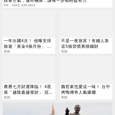
踩著空氣，邁向極限，讓每一步都輕盈有力
PR・NIKE AIR MAX
一年出國4次！ 他曝安排
不是一夜致富！有錢人靠
旅遊「黃金4個月份」 卡
這5個習慣累積錢財
對整年活在期待中
焦點
焦點
農曆七月財運降臨！ 4星
魏哲家也愛這一味！ 台中
座「越陰森越發財」 冠軍
烤鴨傳奇人氣爆棚
賺到翻
焦點
焦點