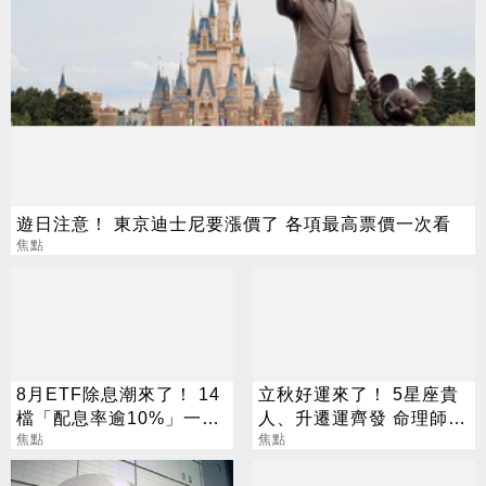
遊日注意！ 東京迪士尼要漲價了 各項最高票價一次看
焦點
8月ETF除息潮來了！ 14
立秋好運來了！ 5星座貴
檔「配息率逾10%」一次
人、升遷運齊發 命理師：
看
焦點
把握黃金轉運期
焦點