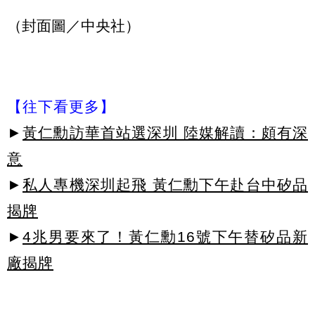
（封面圖／中央社）
【往下看更多】
►
黃仁勳訪華首站選深圳 陸媒解讀：頗有深
意
►
私人專機深圳起飛 黃仁勳下午赴台中矽品
揭牌
►
4兆男要來了！黃仁勳16號下午替矽品新
廠揭牌