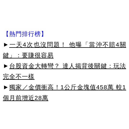
【熱門排行榜】
►
一天4次也沒問題！ 他曝「當沖不賠4關
鍵」：要賺很容易
►
台股資金大轉彎？ 達人揭背後關鍵：玩法
完全不一樣
►
獨家／金價衝高！1公斤金塊值458萬 較1
個月前增近28萬