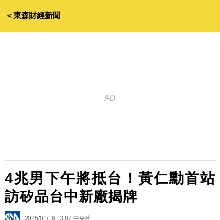
＜東森財經新聞
4兆男下午將抵台！黃仁勳首站
訪矽品台中新廠揭牌
2025/01/16 13:07
中央社