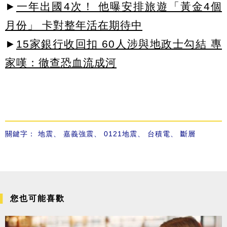
►
一年出國4次！ 他曝安排旅遊「黃金4個
月份」 卡對整年活在期待中
►
15家銀行收回扣 60人涉與地政士勾結 專
家嘆：徹查恐血流成河
關鍵字：
地震
、
嘉義強震
、
0121地震
、
台積電
、
斷層
您也可能喜歡