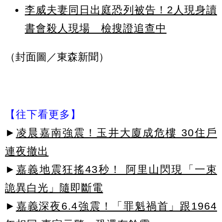
李威夫妻同日出庭恐列被告！2人現身讀
書會殺人現場 檢搜證追查中
（封面圖／東森新聞）
【往下看更多】
►
凌晨嘉南強震！玉井大廈成危樓 30住戶
連夜撤出
►
嘉義地震狂搖43秒！ 阿里山閃現「一束
詭異白光」隨即斷電
►
嘉義深夜6.4強震！「罪魁禍首」跟1964