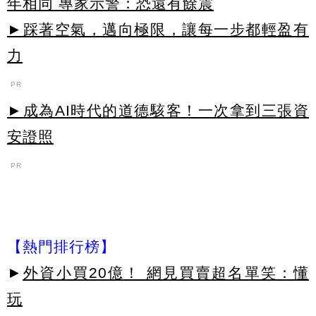
年相同 專家示警：恐還有餘震
►踩著空氣，邁向極限，讓每一步都輕盈有
力
PR
►成為AI時代的道德駭客！一次拿到三張資
安證照
PR
【熱門排行榜】
►
外資小買20億！ 網見買賣超名單笑：懂
玩