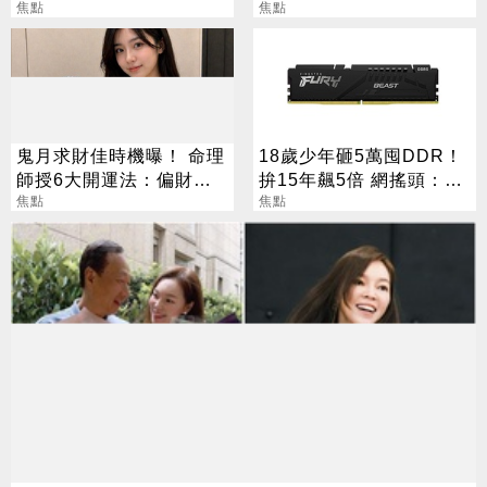
旅遊」
焦點
口
焦點
鬼月求財佳時機曝！ 命理
18歲少年砸5萬囤DDR！
師授6大開運法：偏財
拚15年飆5倍 網搖頭：會
「用想的」就行
焦點
報廢
焦點