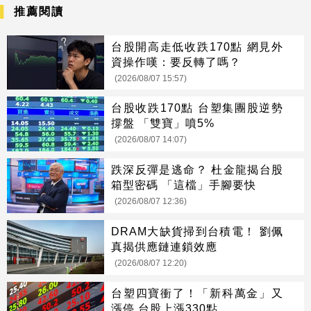
推薦閱讀
台股開高走低收跌170點 網見外
資操作嘆：要反轉了嗎？
(2026/08/07 15:57)
台股收跌170點 台塑集團股逆勢
撐盤 「雙寶」噴5%
(2026/08/07 14:07)
跌深反彈是逃命？ 杜金龍揭台股
箱型密碼 「這檔」手腳要快
(2026/08/07 12:36)
DRAM大缺貨掃到台積電！ 劉佩
真揭供應鏈連鎖效應
(2026/08/07 12:20)
台塑四寶衝了！「新科萬金」又
漲停 台股上漲330點