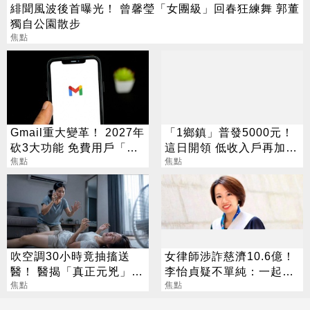
緋聞風波後首曝光！ 曾馨瑩「女團級」回春狂練舞 郭董
獨自公園散步
焦點
Gmail重大變革！ 2027年
「1鄉鎮」普發5000元！
砍3大功能 免費用戶「這
這日開領 低收入戶再加碼
好康」不能用了
焦點
2000元
焦點
吹空調30小時竟抽搐送
女律師涉詐慈濟10.6億！
醫！ 醫揭「真正元兇」：
李怡貞疑不單純：一起洗
不是冷氣
焦點
錢？
焦點