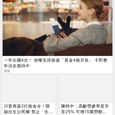
一年出國4次！ 他曝安排旅遊「黃金4個月份」 卡對整
年活在期待中
焦點
川普再簽2行政命令！限
陳時中：高齡勞參率若升
縮出生公民權 禁止「生育
至25% 可增70萬勞動人