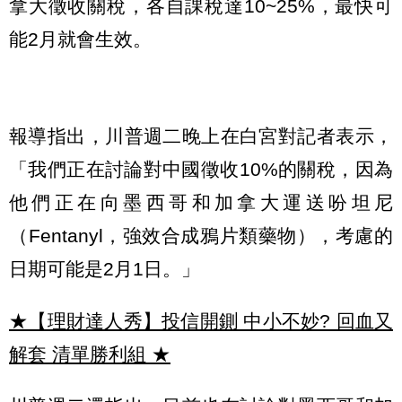
拿大徵收關稅，各自課稅達10~25%，最快可
能2月就會生效。
報導指出，川普週二晚上在白宮對記者表示，
「我們正在討論對中國徵收10%的關稅，因為
他們正在向墨西哥和加拿大運送吩坦尼
（Fentanyl，強效合成鴉片類藥物），考慮的
日期可能是2月1日。」
★【理財達人秀】投信開鍘 中小不妙? 回血又
解套 清單勝利組
★