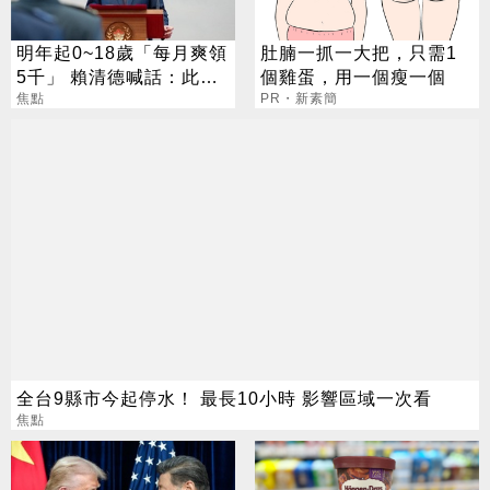
明年起0~18歲「每月爽領
肚腩一抓一大把，只需1
5千」 賴清德喊話：此時
個雞蛋，用一個瘦一個
不生待何時
焦點
PR・新素簡
全台9縣市今起停水！ 最長10小時 影響區域一次看
焦點