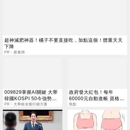
超神減肥神器！橘子不要直接吃，加點這個！體重天天
下降
PR・新素簡
009829掌握AI關鍵 大華
政府發大紅包！每年
韓國KOSPI 50今強勢開
60000元自動進帳 資格一
募
PR・大華銀全能行銷方案
次看
焦點