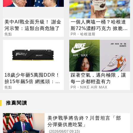
美中AI戰全面升級！ 謝金
一個人爽嗑一桶？哈根達
河示警：這類台商危險了
斯72%濃醇巧克力 掀脆友
焦點
共鳴
PR・哈根達斯
18歲少年砸5萬囤DDR！
踩著空氣，邁向極限，讓
拚15年飆5倍 網搖頭：會
每一步都輕盈有力
報廢
焦點
PR・NIKE AIR MAX
推薦閱讀
美伊戰爭將告終？川普坦言「部
分彈藥供應吃緊」
(2026/08/07 09:15)