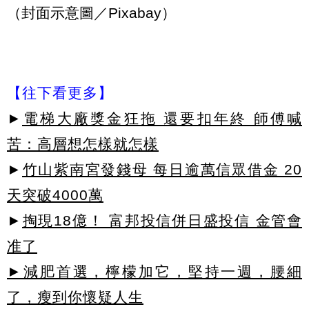
（封面示意圖／Pixabay）
【往下看更多】
►
電梯大廠獎金狂拖 還要扣年終 師傅喊
苦：高層想怎樣就怎樣
►
竹山紫南宮發錢母 每日逾萬信眾借金 20
天突破4000萬
►
掏現18億！ 富邦投信併日盛投信 金管會
准了
►減肥首選，檸檬加它，堅持一週，腰細
了，瘦到你懷疑人生