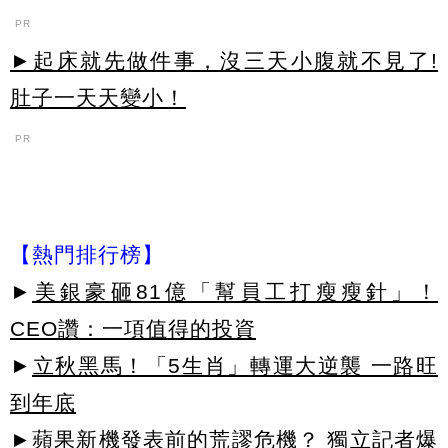
PR
►起床就先做件事，沒三天小腹就不見了!
肚子一天天變小！
PR
【熱門排行榜】
►
美銀豪砸81億「幫員工打瘦瘦針」！
CEO讚：一項值得的投資
►
立秋黑馬！「5生肖」轉運大逆襲 一路旺
到年底
►
蘋果新機發表前的荒謬危機？ 獨立記者爆