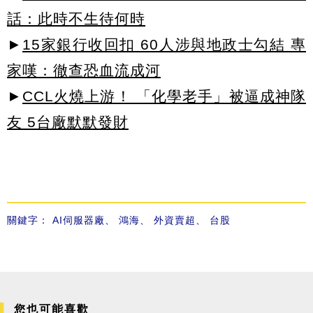
話：此時不生待何時
►
15家銀行收回扣 60人涉與地政士勾結 專
家嘆：徹查恐血流成河
►
CCL火燒上游！ 「化學老手」被逼成神隊
友 5台廠默默發財
關鍵字：
AI伺服器廠
、
鴻海
、
外資賣超
、
台股
您也可能喜歡