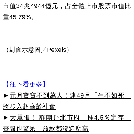
市值34兆4944億元，占全體上市股票市值比
重45.79%。
（封面示意圖／Pexels）
【往下看更多】
►
元月寶寶不到萬人！連49月「生不如死」
將步入超高齡社會
►
太囂張！ 詐團赴北市府「推4.5％定存」
臺銀也驚呆：放款都沒這麼高