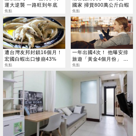
運大逆襲 一路旺到年底
國家 掃貨800萬公斤白蝦
焦點
焦點
遭台灣友邦封鎖16個月！
一年出國4次！ 他曝安排
宏國白蝦出口慘崩43%
旅遊「黃金4個月份」 卡
焦點
對整年活在期待中
焦點