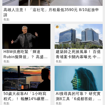
高雄人注意！ 「這社宅」月租最低3590元 8/10起放申
請
焦點
HBM供應吃緊「輝達
建築師之死掀風暴！ 百億
Rubin擬降規」？ 高盛反
青埔案卡關內幕曝光 中
讚記憶體：牛市才開始
焦點
央、地方互踢皮球
焦點
50歲大叔靠AI「1小時寫
AI搜尋真的可靠？ 研究實
程式」！ 報酬14%碾壓標
測8工具「6成都答錯」 這
普 直接辭職去炒股
焦點
款最糟錯9成
焦點