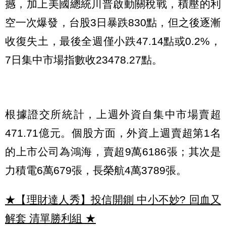
撼，加上美國總統川普啟動關稅戰，積壓的利
空一次爆發，台股3日暴跌830點，但之後逐漸
收復失土，最後全週僅小跌47.14點或0.2%，
7日集中市場指數收23478.27點。
根據證交所統計，上週外資自集中市場賣超
471.71億元。個股方面，外資上週賣超第1名
的上市公司為鴻海，賣超9萬6186張；其次是
力積電6萬679張，長榮航4萬3789張。
★【理財達人秀】投信開鍘 中小不妙? 回血又
解套 清單勝利組
★