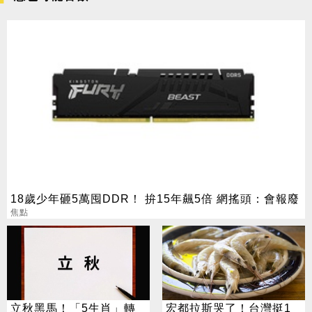
18歲少年砸5萬囤DDR！ 拚15年飆5倍 網搖頭：會報廢
焦點
立秋黑馬！「5生肖」轉
宏都拉斯哭了！台灣挺1