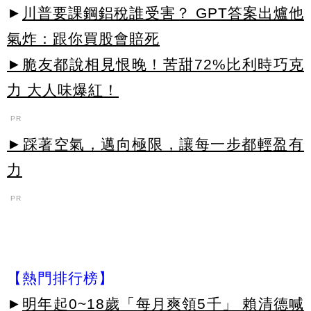
►
川普要課鋼鋁稅誰受害？ GPT答案出爐他
氣炸：跟你買股會賠死
►脆友都說相見恨晚！苦甜72%比利時巧克
力 大人味爆紅！
PR
►踩著空氣，邁向極限，讓每一步都輕盈有
力
PR
【熱門排行榜】
►
明年起0~18歲「每月爽領5千」 賴清德喊