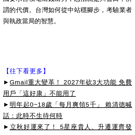
謂的代價。台灣如何從中站穩腳步，考驗業者
與執政當局的智慧。
【往下看更多】
►
Gmail重大變革！ 2027年砍3大功能 免費
用戶「這好康」不能用了
►
明年起0~18歲「每月爽領5千」 賴清德喊
話：此時不生待何時
►
立秋好運來了！ 5星座貴人、升遷運齊發