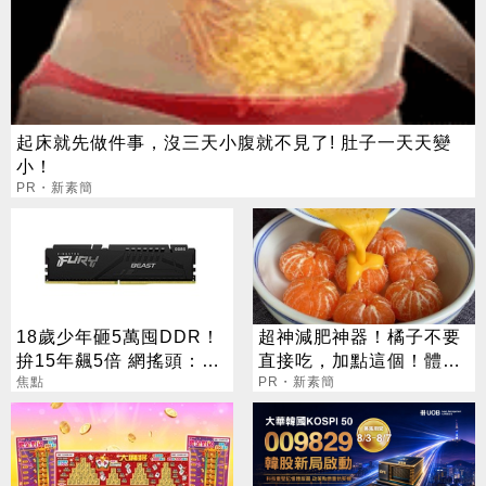
起床就先做件事，沒三天小腹就不見了! 肚子一天天變
小！
PR・新素簡
18歲少年砸5萬囤DDR！
超神減肥神器！橘子不要
拚15年飆5倍 網搖頭：會
直接吃，加點這個！體重
報廢
焦點
天天下降
PR・新素簡