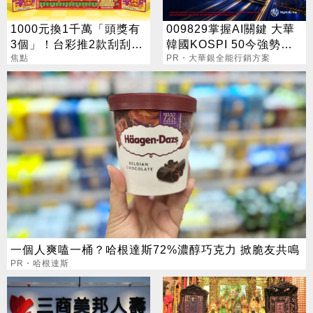
1000元換1千萬「頭獎有
009829掌握AI關鍵 大華
3個」！台彩推2款刮刮樂
韓國KOSPI 50今強勢開
總獎金逾33億
焦點
募
PR・大華銀全能行銷方案
一個人爽嗑一桶？哈根達斯72%濃醇巧克力 掀脆友共鳴
PR・哈根達斯