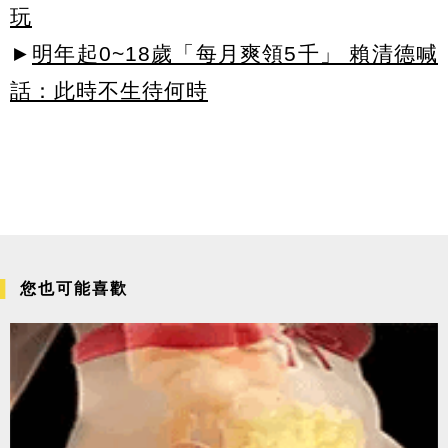
玩
►
明年起0~18歲「每月爽領5千」 賴清德喊
話：此時不生待何時
您也可能喜歡