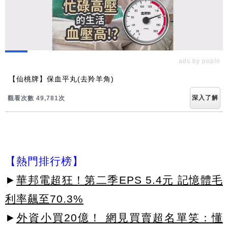
ads by popIn
【仙桃牌】保血平丸(去羚羊角)
深入了解
觀看次數 49,787次
【熱門排行榜】
►
華邦電超狂！第二季EPS 5.4元 記憶體毛
利率飆至70.3%
►
外資小買20億！ 網見買賣超名單笑：懂