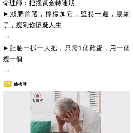
命理師：把握黃金轉運期
►減肥首選，檸檬加它，堅持一週，腰細
了，瘦到你懷疑人生
PR
►肚腩一抓一大把，只需1個雞蛋，用一個
瘦一個
PR
仙桃牌
PR