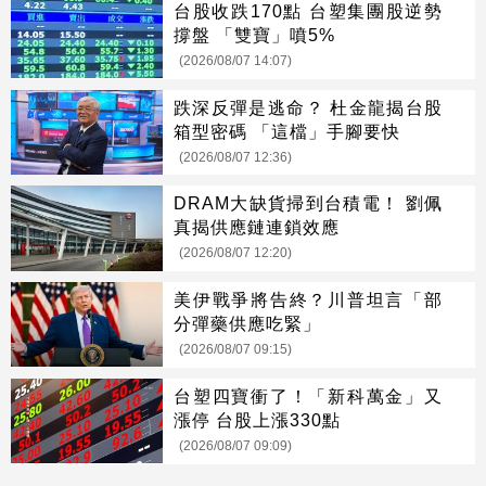
台股收跌170點 台塑集團股逆勢
撐盤 「雙寶」噴5%
(2026/08/07 14:07)
跌深反彈是逃命？ 杜金龍揭台股
箱型密碼 「這檔」手腳要快
(2026/08/07 12:36)
DRAM大缺貨掃到台積電！ 劉佩
真揭供應鏈連鎖效應
(2026/08/07 12:20)
美伊戰爭將告終？川普坦言「部
分彈藥供應吃緊」
(2026/08/07 09:15)
台塑四寶衝了！「新科萬金」又
漲停 台股上漲330點
(2026/08/07 09:09)