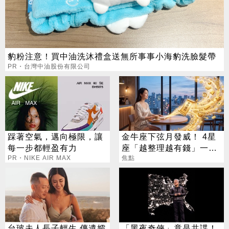
豹粉注意！買中油洗沐禮盒送無所事事小海豹洗臉髮帶
PR・台灣中油股份有限公司
踩著空氣，邁向極限，讓
金牛座下弦月發威！ 4星
每一步都輕盈有力
座「越整理越有錢」一路
PR・NIKE AIR MAX
旺運到10月
焦點
台玻夫人長子輕生 傳遺孀
「黑夜奇俠」竟是共諜！