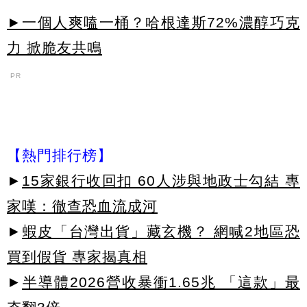
►一個人爽嗑一桶？哈根達斯72%濃醇巧克
力 掀脆友共鳴
PR
【熱門排行榜】
►
15家銀行收回扣 60人涉與地政士勾結 專
家嘆：徹查恐血流成河
►
蝦皮「台灣出貨」藏玄機？ 網喊2地區恐
買到假貨 專家揭真相
►
半導體2026營收暴衝1.65兆 「這款」最