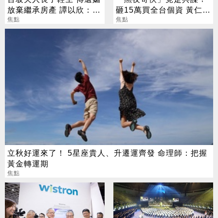
放棄繼承房產 譚以欣：不
砸15萬買全台個資 黃仁
實內容二次傷害
焦點
勳、張麗善也受害
焦點
立秋好運來了！ 5星座貴人、升遷運齊發 命理師：把握
黃金轉運期
焦點