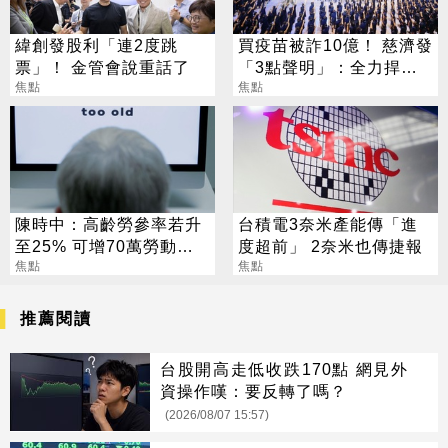
緯創發股利「連2度跳
買疫苗被詐10億！ 慈濟發
票」！ 金管會說重話了
「3點聲明」：全力捍衛
焦點
捐款人權益
焦點
陳時中：高齡勞參率若升
台積電3奈米產能傳「進
至25% 可增70萬勞動人
度超前」 2奈米也傳捷報
口
焦點
焦點
推薦閱讀
台股開高走低收跌170點 網見外
資操作嘆：要反轉了嗎？
(2026/08/07 15:57)