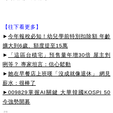
【往下看更多】
►
今年報稅必知！幼兒學前特別扣除額 年齡
擴大到6歲、額度提至15萬
►
「這區台積宅」預售量年增30倍 屋主剉
咧等？ 專家坦言：信心鬆動
►
她在早餐店上班嘆「沒成就像退休」 網見
薪水：很棒了
►009829掌握AI關鍵 大華韓國KOSPI 50
今強勢開募
PR