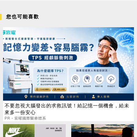
您也可能喜歡
不要忽視大腦發出的求救訊號！給記憶一個機會，給未
來多一份安心
PR・宸曜國際醫療體系