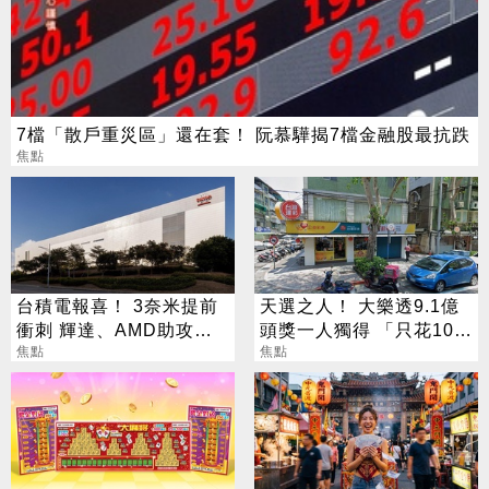
7檔「散戶重災區」還在套！ 阮慕驊揭7檔金融股最抗跌
焦點
台積電報喜！ 3奈米提前
天選之人！ 大樂透9.1億
衝刺 輝達、AMD助攻下
頭獎一人獨得 「只花100
半年業績
焦點
元」買法曝光
焦點