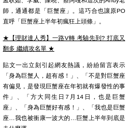
孟耿如、李威、陳曉、蔡阿嘎和這次的Andy老
師，通通都是「巨蟹座」。這巧合也讓原PO
直呼「巨蟹座上半年初瘋狂上頭條」。
★【理財達人秀】一路V轉 考驗先到? 打底又
翻多 繼續攻名單
★
貼文一出立刻引起網友熱議，紛紛留言表示
「身為巨蟹人，超有感！」、「不是對巨蟹座
有偏見，是發現巨蟹座在年初就有爆發性的事
件」、「方大同生日7月14日，也是巨蟹
座」、「身為巨蟹好有感！」、「我也是巨蟹
座…我也被衝康一波大的…巨蟹上半年到底是