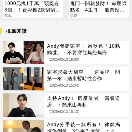
1000元換1千萬「頭獎有
鬼門一開就發財！ 命理師
3個」！台彩推2款刮刮樂
點名「4生肖」 股票投資
總獎金逾33億
焦點
大翻身
焦點
推薦閱讀
Andy開撕家寧！ 呂秋遠「10點
勸世」：不要嚮往無怨無悔
(2025/03/13 16:03)
家寧形象大翻車！「這品牌」開
第一槍：結束暫時性合作
(2025/03/13 15:34)
支持Andy！ 房產業者「霸氣送
房」：願東山再起
(2025/03/13 15:13)
Andy分手後一無所有！ 律師揭
情侶創業「3件事先釐清」：股權