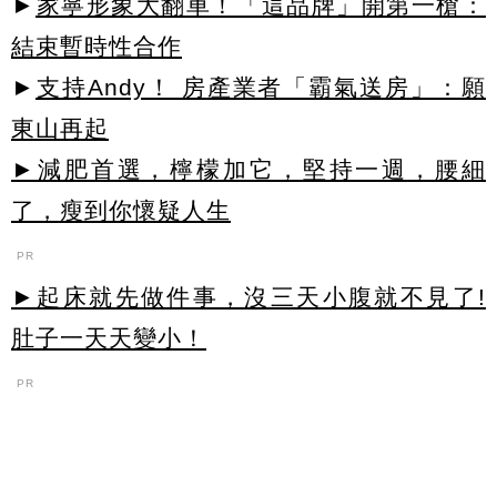
►
家寧形象大翻車！「這品牌」開第一槍：
結束暫時性合作
►
支持Andy！ 房產業者「霸氣送房」：願
東山再起
►減肥首選，檸檬加它，堅持一週，腰細
了，瘦到你懷疑人生
PR
►起床就先做件事，沒三天小腹就不見了!
肚子一天天變小！
PR