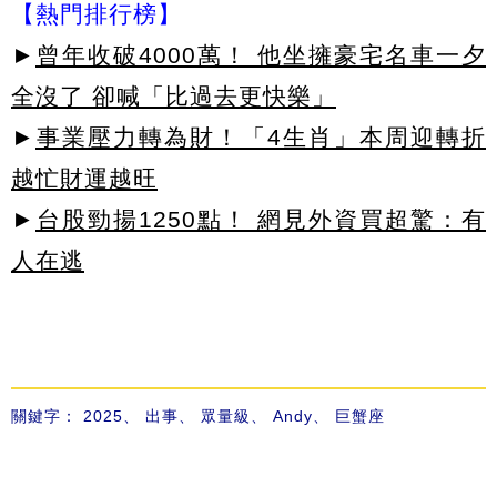
【熱門排行榜】
►
曾年收破4000萬！ 他坐擁豪宅名車一夕
全沒了 卻喊「比過去更快樂」
►
事業壓力轉為財！「4生肖」本周迎轉折
越忙財運越旺
►
台股勁揚1250點！ 網見外資買超驚：有
人在逃
關鍵字：
2025
、
出事
、
眾量級
、
Andy
、
巨蟹座