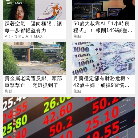
踩著空氣，邁向極限，讓
50歲大叔靠AI「1小時寫
每一步都輕盈有力
程式」！ 報酬14%碾壓標
PR・NIKE AIR MAX
普 直接辭職去炒股
焦點
貴金屬老闆遭反綁、頭部
月薪穩定卻有財務危機？
重擊擊亡！ 兇嫌抓到了
42歲主婦「戒掉9習慣」
焦點
存下2000萬
焦點