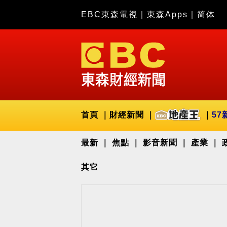
EBC東森電視
｜
東森Apps
｜
简体
首頁
財經新聞
57
最新
焦點
影音新聞
產業
其它