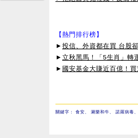
【熱門排行榜】
►
投信、外資都在買 台股
►
立秋黑馬！「5生肖」轉
►
國安基金大賺近百億！買進
關鍵字：
食安
、
涮樂和牛
、
諾羅病毒