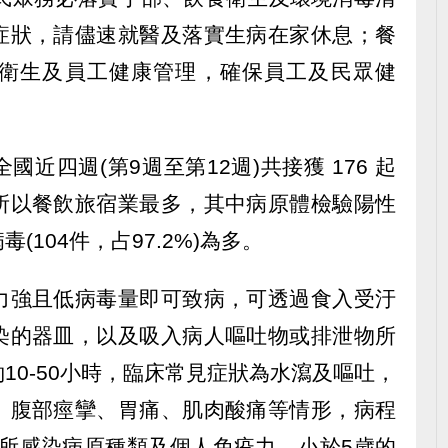
症狀，請儘速就醫及落實生病在家休息；餐
衛生及員工健康管理，確保員工及民眾健
近四週(第9週至第12週)共接獲 176 起
所以餐飲旅宿業最多，其中病原體檢驗陽性
(104件，占97.2%)為多。
力強且低病毒量即可致病，可透過食入受汙
染的器皿，以及吸入病人嘔吐物或排泄物所
10-50小時，臨床常見症狀為水瀉及嘔吐，
、腹部痙攣、胃痛、肌肉酸痛等情形，病程
決於所感染病原種類及個人免疫力，小於5歲的