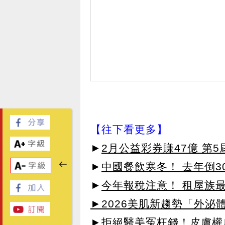
【往下看更多】
►
2月公益彩券賺47億 第5
►
中國餐飲寒冬！ 去年倒3
►
今年報稅注意！ 租屋族最
►2026美肌新趨勢「外泌體
►拒絕醫美冤枉錢！皮膚權威指