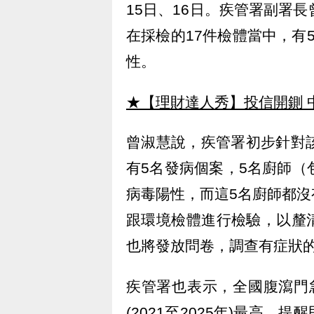
15日、16日。疾管署副署
在採檢的17件檢體當中，有
性。
★【理財達人秀】投信開鍘 
曾淑慧說，疾管署初步針對
有5名發病個案，5名廚師（
病毒陽性，而這5名廚師都
跟環境檢體進行檢驗，以釐
也將發放問卷，調查有症狀
疾管署也表示，全國腹瀉門
(2021至2025年)最高