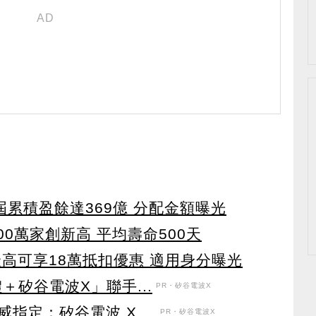
屆累積盈餘達369億 分配金額曝光
00萬家創新高 平均壽命500天
高可享18萬抵扣優惠 適用身分曝光
＋矽谷電波X」聯手...
PR・矽谷電波X
定：矽谷電波 X ...
PR・矽谷電波X