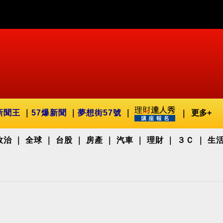
新聞王
57爆新聞
夢想街57號
更多+
政治
全球
台股
房產
汽車
理財
３Ｃ
生