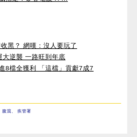
卻收黑？ 網嘆：沒人要玩了
運大逆襲 一路旺到年底
8檔全獲利 「這檔」貢獻7成7
、
腹瀉
、
疾管署