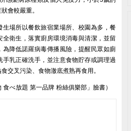
症狀會較嚴重。
發生場所以餐飲旅宿業場所、校園為多，餐
安全衛生，落實廚房環境消毒與清潔，並留
，為降低諾羅病毒傳播風險，提醒民眾如廁
洗手乳正確洗手，並注意食物貯存或調理過
熟食交叉污染、食物澈底煮熟再食用。
 食べ放題 第一品牌 粉絲俱樂部」臉書）