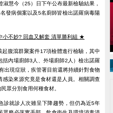
長曾淑慧今（25）日下午公布最新檢驗結果，
5名發病個案以及5名廚師皆檢出諾羅病毒陽
中小不妙? 回血又解套 清單勝利組
★
該起腹瀉群聚案件17項檢體進行檢驗，其中
包括內場廚師3人、外場廚師2人）檢出諾羅
沒有出現症狀，疾管署目前還將持續針對食物
清感染來源究竟是食材還是人員。相關調查
的民眾分別食用何種食材。
急診就診人次雖呈下降趨勢，但仍為近5年
，提醒民眾務必落實手部、飲食衛生及環境消毒清