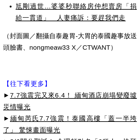
尪剛過世…婆婆秒聯絡房仲想賣房「捐
給一貫道」 人妻痛訴：要趕我們走
（封面圖／翻攝自泰趣胃-大胃的泰國趣事放送
頭臉書、nongmeaw33 X／CTWANT）
【往下看更多】
►
7.7強震完又來6.4！ 緬甸酒店崩塌變廢墟
災情曝光
►
緬甸芮氏7.7強震！泰國高樓「蓋一半垮
了」 驚悚畫面曝光