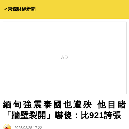
＜東森財經新聞
緬甸強震泰國也遭殃 他目睹
「牆壁裂開」嚇傻：比921誇張
2025/03/28 17:22