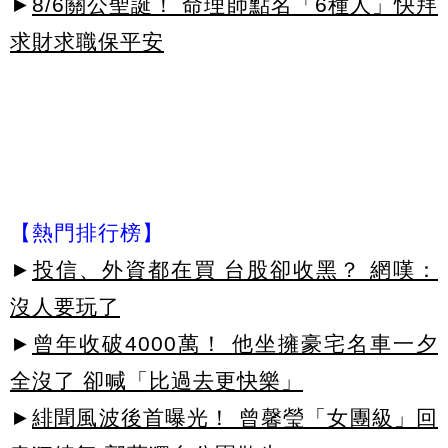
►
8/6關公聖誕！ 命理師點名「6種人」快拜
求財求職保平安
【熱門排行榜】
►
投信、外資都在買 台股卻收黑？ 網嘆：
沒人要玩了
►
曾年收破4000萬！ 他坐擁豪宅名車一夕
全沒了 卻喊「比過去更快樂」
►
緋聞風波後首曝光！ 曾馨瑩「女團級」回