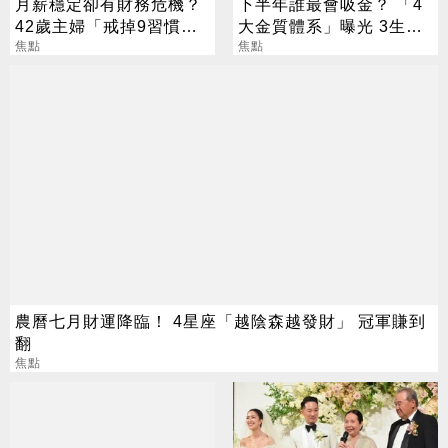
月薪穩定卻有財務危機？
下半年誰最會吸金？ 「4
42歲主婦「戒掉9習慣」
大金質體系」曝光 3生肖
存下2000萬
焦點
偏財旺到「錢自己找上
焦點
門」
農曆七月財運降臨！ 4星座「越陰森越發財」 冠軍賺到
翻
焦點