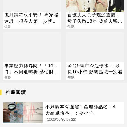
鬼月請符求平安！ 專家曝
台玻夫人長子驟逝震撼！
迷思：很多人第一步就做
母子失散13年 被前夫騙
錯
焦點
「愛兒已夭折」
焦點
事業壓力轉為財！「4生
全台9縣市今起停水！ 最
肖」本周迎轉折 越忙財運
長10小時 影響區域一次看
越旺
焦點
焦點
推薦閱讀
不只熊本有強震？命理師點名「4
大高風險區」：要小心
(2026/07/30 15:22)