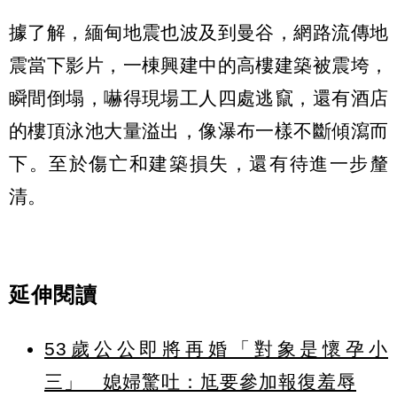
據了解，緬甸地震也波及到曼谷，網路流傳地
震當下影片，一棟興建中的高樓建築被震垮，
瞬間倒塌，嚇得現場工人四處逃竄，還有酒店
的樓頂泳池大量溢出，像瀑布一樣不斷傾瀉而
下。至於傷亡和建築損失，還有待進一步釐
清。
延伸閱讀
53歲公公即將再婚「對象是懷孕小
三」 媳婦驚吐：尪要參加報復羞辱