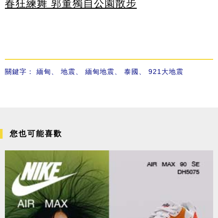
春狂練舞 郭董獨自公園散步
關鍵字：
緬甸
、
地震
、
緬甸地震
、
泰國
、
921大地震
您也可能喜歡