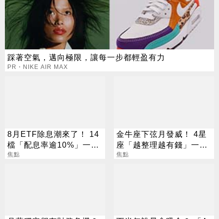
踩著空氣，邁向極限，讓每一步都輕盈有力
PR・NIKE AIR MAX
8月ETF除息潮來了！ 14
金牛座下弦月發威！ 4星
檔「配息率逾10%」一次
座「越整理越有錢」一路
看
焦點
旺運到10月
焦點