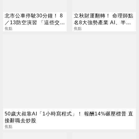
北市公車停駛30分鐘！ 8
立秋財運翻轉！ 命理師點
／13防空演習 「這些交通
名8大強勢產業 AI、半導
工具」全面管制
焦點
體成最強黑馬
焦點
50歲大叔靠AI「1小時寫程式」！ 報酬14%碾壓標普 直
接辭職去炒股
焦點