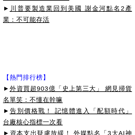
►
川普要製造業回到美國 謝金河點名2產
業：不可能存活
【熱門排行榜】
►
外資買超903億「史上第三大」 網見掃貨
名單笑：不懂在幹嘛
►
告別價格戰！ 記憶體進入「配額時代」
台廠核心指標一次看
►
資本支出疑慮放緩！ 外媒點名「3大AI神