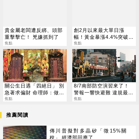
貴金屬老闆遭反綁、頭部
創2月以來最大單日漲
重擊擊亡！ 兇嫌抓到了
幅！黃金暴漲4.4%突破
焦點
4253美元
焦點
關公生日遇「四絕日」 別
8/7南部防空演習來了！
急著求偏財 命理師：做1
警報一響快避難 違規最高
事更有效
焦點
開罰15萬
焦點
推薦閱讀
傳川普擬對多晶矽「徵15%關
稅」 經濟部回應了