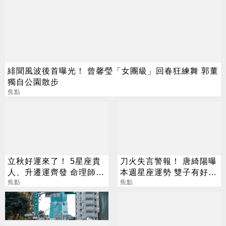
緋聞風波後首曝光！ 曾馨瑩「女團級」回春狂練舞 郭董
獨自公園散步
焦點
立秋好運來了！ 5星座貴
刀火失言警報！ 唐綺陽曝
人、升遷運齊發 命理師：
本週星座運勢 雙子有好消
把握黃金轉運期
焦點
息、獅子談判順利
焦點