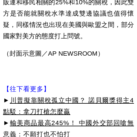
販運和移民相關的25%和10%的關稅，因此雙
方是否能就關稅水準達成雙邊協議也值得懷
疑，同樣情況也出現在美國與歐盟之間，部分
國家對美方的態度打上問號。
（封面示意圖／AP NEWSROOM）
【往下看更多】
►
川普擬靠關稅孤立中國？ 諾貝爾獎得主4
點駁：拿刀打槍怎麼贏
►
輸美商品最高245%！ 中國外交部回嗆無
意義：不願打也不怕打