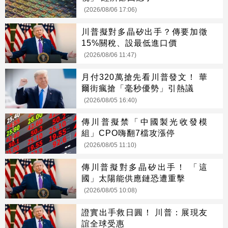
(2026/08/06 17:06)
川普擬對多晶矽出手？傳要加徵
15%關稅、設最低進口價
(2026/08/06 11:47)
月付320萬搶先看川普發文！ 華
爾街瘋搶「毫秒優勢」引熱議
(2026/08/05 16:40)
傳川普擬禁「中國製光收發模
組」CPO嗨翻7檔攻漲停
(2026/08/05 11:10)
傳川普擬對多晶矽出手！ 「這
國」太陽能供應鏈恐遭重擊
(2026/08/05 10:08)
證實出手救日圓！ 川普：展現友
誼全球受惠