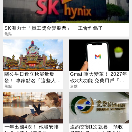
SK海力士「員工獎金變股票」！ 工會炸鍋了
焦點
關公生日逢立秋能量爆
Gmail重大變革！ 2027年
發！ 專家點名「這些人」
砍3大功能 免費用戶「這
別亂拜
焦點
好康」不能用了
焦點
一年出國4次！ 他曝安排
違約交割1次就要「預收