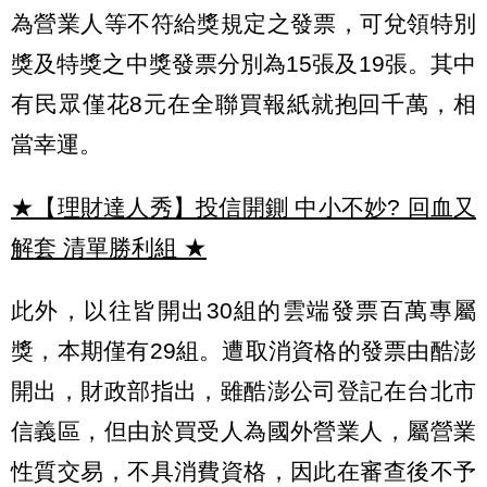
為營業人等不符給獎規定之發票，可兌領特別
獎及特獎之中獎發票分別為15張及19張。其中
有民眾僅花8元在全聯買報紙就抱回千萬，相
當幸運。
★【理財達人秀】投信開鍘 中小不妙? 回血又
解套 清單勝利組
★
此外，以往皆開出30組的雲端發票百萬專屬
獎，本期僅有29組。遭取消資格的發票由酷澎
開出，財政部指出，雖酷澎公司登記在台北市
信義區，但由於買受人為國外營業人，屬營業
性質交易，不具消費資格，因此在審查後不予