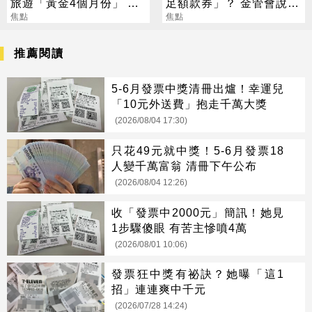
旅遊「黃金4個月份」 卡
足額款券」？ 金管會說話
對整年活在期待中
焦點
了
焦點
推薦閱讀
5-6月發票中獎清冊出爐！幸運兒
「10元外送費」抱走千萬大獎
(2026/08/04 17:30)
只花49元就中獎！5-6月發票18
人變千萬富翁 清冊下午公布
(2026/08/04 12:26)
收「發票中2000元」簡訊！她見
1步驟傻眼 有苦主慘噴4萬
(2026/08/01 10:06)
發票狂中獎有祕訣？她曝「這1
招」連連爽中千元
(2026/07/28 14:24)