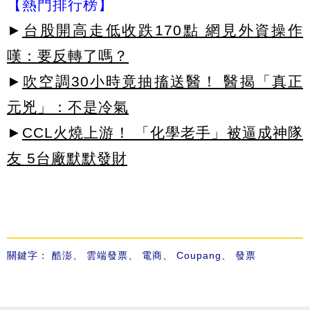
【熱門排行榜】
►
台股開高走低收跌170點 網見外資操作
嘆：要反轉了嗎？
►
吹空調30小時竟抽搐送醫！ 醫揭「真正
元兇」：不是冷氣
►
CCL火燒上游！ 「化學老手」被逼成神隊
友 5台廠默默發財
關鍵字：
酷澎
、
雲端發票
、
電商
、
Coupang
、
發票