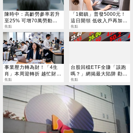
陳時中：高齡勞參率若升
「1鄉鎮」普發5000元！
至25% 可增70萬勞動人
這日開領 低收入戶再加碼
口
焦點
2000元
焦點
事業壓力轉為財！「4生
台股回檔ETF全賺「該跑
肖」本周迎轉折 越忙財運
嗎？」網揭最大陷阱 勸調
越旺
焦點
節1類股
焦點