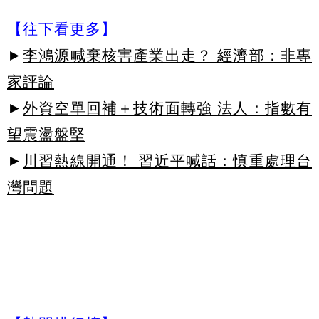
【往下看更多】
►
李鴻源喊棄核害產業出走？ 經濟部：非專
家評論
►
外資空單回補＋技術面轉強 法人：指數有
望震盪盤堅
►
川習熱線開通！ 習近平喊話：慎重處理台
灣問題