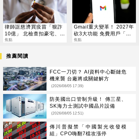
律師誆慈濟買疫苗「狠詐
Gmail重大變革！ 2027年
10億」 北檢查扣豪宅、搜
砍3大功能 免費用戶「這
出158公斤黃金
焦點
好康」不能用了
焦點
推薦閱讀
FCC一刀切？ AI資料中心斷鏈危
機來襲 台廠將成關鍵解方
(2026/08/05 17:39)
防美國出口管制升級！ 傳三星、
SK海力士測試中國晶片設備
(2026/08/05 12:51)
傳川普擬禁「中國製光收發模
組」CPO嗨翻7檔攻漲停