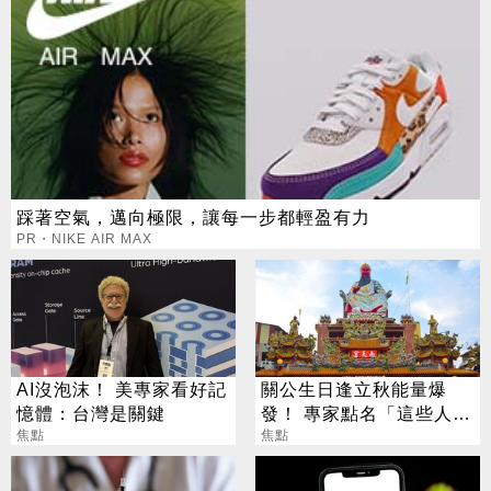
踩著空氣，邁向極限，讓每一步都輕盈有力
PR・NIKE AIR MAX
AI沒泡沫！ 美專家看好記
關公生日逢立秋能量爆
憶體：台灣是關鍵
發！ 專家點名「這些人」
焦點
別亂拜
焦點