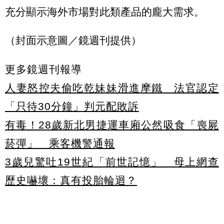
充分顯示海外市場對此類產品的龐大需求。
（封面示意圖／鏡週刊提供）
更多鏡週刊報導
人妻怒控夫偷吃乾妹妹滑進摩鐵 法官認定
「只待30分鐘」判元配敗訴
有毒！28歲新北男捷運車廂公然吸食「喪屍
菸彈」 乘客機警通報
3歲兒驚吐19世紀「前世記憶」 母上網查
歷史嚇壞：真有投胎輪迴？