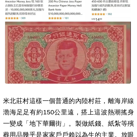
米北莊村這樣一個普通的內陸村莊，離海岸線
渤海足足有約150公里遠，搭上這波熱潮搖身
一變成「地下華爾街」。製做紙錢、紙紮等殯
葬用品幾乎是家家戶戶賴以為生的主業。放眼