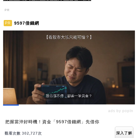
PR
9597借錢網
PR
ads by popIn
把握當沖好時機！資金「9597借錢網」先借你
深入了解
觀看次數 302,733次