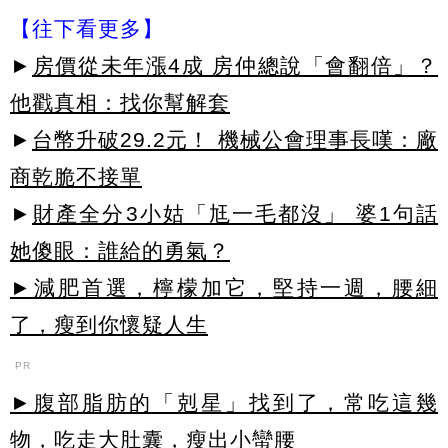
【往下看更多】
►
房價從未年漲4成 房仲總說「會翻倍」？
他戳真相：找你幫解套
►
台幣升破29.2元！ 機械公會理事長嘆：廠
商乾脆不接單
►
財產全分3小姑「尪一毛都沒」 婆1句話
她傻眼：誰給的勇氣？
►減肥首選，檸檬加它，堅持一週，腰細
了，瘦到你懷疑人生
PR
►腹部脂肪的「剋星」找到了，常吃這幾
物，吃走大肚囊，瘦出小蠻腰