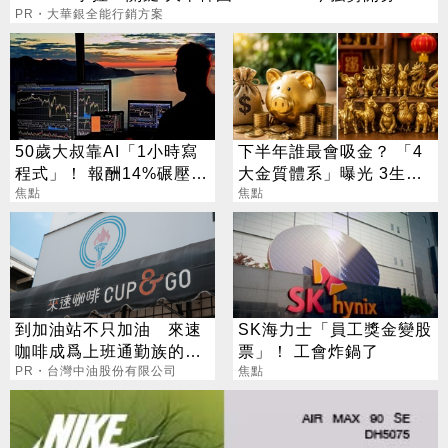
PR・大華銀全能行銷方案
50歲大叔靠AI「1小時寫
下半年誰最會吸金？ 「4
程式」！ 報酬14%碾壓標
大金質體系」曝光 3生肖
普 直接辭職去炒股
焦點
偏財旺到「錢自己找上
焦點
門」
到加油站不只加油 來速
SK海力士「員工獎金變股
咖啡成爲上班通勤族的新
票」！ 工會炸鍋了
選擇
PR・台灣中油股份有限公司
焦點