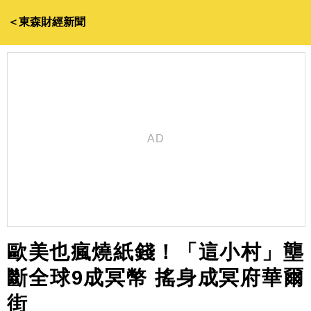
＜東森財經新聞
歐美也瘋燒紙錢！「這小村」壟
斷全球9成冥幣 搖身成冥府華爾
街