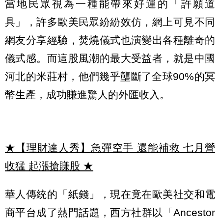
當地民眾視為一種能帶來好運的「許願道
具」，許多歐美民眾紛紛效仿，網上可見不同
網友分享經驗，焚燒儀式也演變出各種離奇的
儀式感。而這股風潮的最大受益者，就是中國
河北的米莊村，他們幾乎壟斷了全球90%的冥
幣生產，成功賺進驚人的外匯收入。
★【理財達人秀】急彈空手 還能補救 七月營
收猛 起漲搶賺股
★
華人傳統的「紙錢」，現在竟在歐美社交和電
商平台成了熱門話題，西方社群以「Ancestor