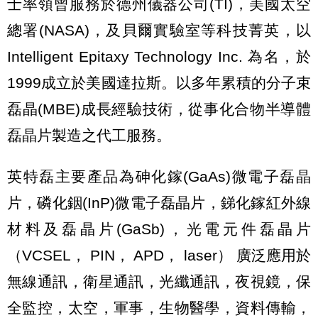
士率領曾服務於德州儀器公司(TI)，美國太空
總署(NASA)，及貝爾實驗室等科技菁英，以
Intelligent Epitaxy Technology Inc. 為名，於
1999成立於美國達拉斯。以多年累積的分子束
磊晶(MBE)成長經驗技術，從事化合物半導體
磊晶片製造之代工服務。
英特磊主要產品為砷化鎵(GaAs)微電子磊晶
片，磷化銦(InP)微電子磊晶片，銻化鎵紅外線
材料及磊晶片(GaSb)，光電元件磊晶片
（VCSEL， PIN， APD， laser） 廣泛應用於
無線通訊，衛星通訊，光纖通訊，夜視鏡，保
全監控，太空，軍事，生物醫學，資料傳輸，