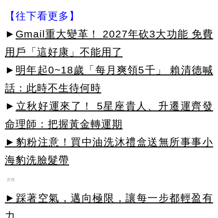
【往下看更多】
►
Gmail重大變革！ 2027年砍3大功能 免費
用戶「這好康」不能用了
►
明年起0~18歲「每月爽領5千」 賴清德喊
話：此時不生待何時
►
立秋好運來了！ 5星座貴人、升遷運齊發
命理師：把握黃金轉運期
►豹粉注意！買中油洗沐禮盒送無所事事小
海豹洗臉髮帶
PR
►踩著空氣，邁向極限，讓每一步都輕盈有
力