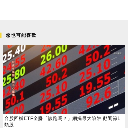
您也可能喜歡
台股回檔ETF全賺「該跑嗎？」網揭最大陷阱 勸調節1
類股