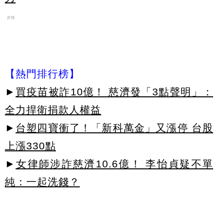
PR
【熱門排行榜】
►
買疫苗被詐10億！ 慈濟發「3點聲明」：
全力捍衛捐款人權益
►
台塑四寶衝了！「新科萬金」又漲停 台股
上漲330點
►
女律師涉詐慈濟10.6億！ 李怡貞疑不單
純：一起洗錢？