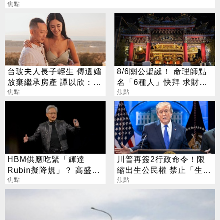
焦點
台玻夫人長子輕生 傳遺孀
8/6關公聖誕！ 命理師點
放棄繼承房產 譚以欣：不
名「6種人」快拜 求財求
實內容二次傷害
焦點
職保平安
焦點
HBM供應吃緊「輝達
川普再簽2行政命令！限
Rubin擬降規」？ 高盛反
縮出生公民權 禁止「生育
讚記憶體：牛市才開始
焦點
旅遊」
焦點