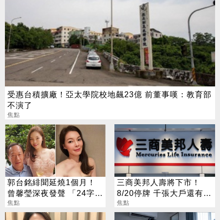
受惠台積擴廠！亞太學院校地飆23億 前董事嘆：教育部
不演了
焦點
郭台銘緋聞延燒1個月！
三商美邦人壽將下市！
曾馨瑩深夜發聲 「24字」
8/20停牌 千張大戶還有
吐盡最心繫的事
焦點
252人
焦點