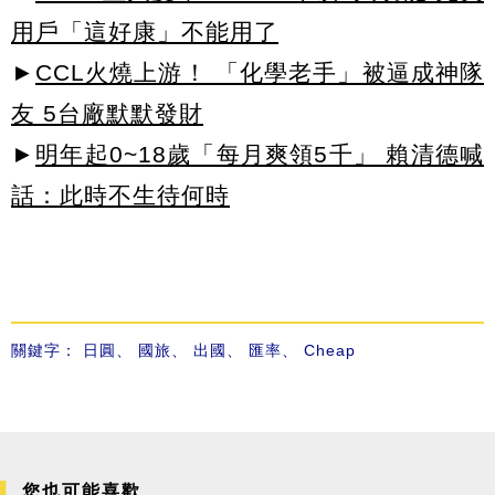
用戶「這好康」不能用了
►
CCL火燒上游！ 「化學老手」被逼成神隊
友 5台廠默默發財
►
明年起0~18歲「每月爽領5千」 賴清德喊
話：此時不生待何時
關鍵字：
日圓
、
國旅
、
出國
、
匯率
、
Cheap
您也可能喜歡