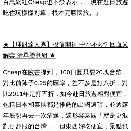
百萬網紅Cheap也不禁表示，「現在赴日旅遊
吃住玩樣樣划算，根本完勝國旅。」
★【理財達人秀】投信開鍘 中小不妙? 回血又
解套 清單勝利組
★
Cheap在
臉書
提到，100日圓只要20塊台幣，
對比前陣子0.25的匯率，差不多是打八折，對
比2011年是打五折，如今赴日旅遊相對便宜，
包括日本和泰國都是推薦的出國選項，並透露
年底想再去一次清邁，還形容泰國「就是更混
亂更舒服的台灣」，但東西好吃便宜，景點也