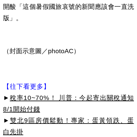
開酸「這個暑假國旅哀號的新聞應該會一直洗
版」。
（封面示意圖／photoAC）
【往下看更多】
►
稅率10~70%！ 川普：今起寄出關稅通知
8/1開始付錢
►
雙北9區房價鬆動！專家：蛋黃領跌、蛋
白先掛