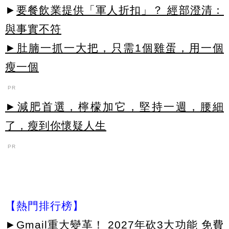
►
要餐飲業提供「軍人折扣」？ 經部澄清：
與事實不符
►肚腩一抓一大把，只需1個雞蛋，用一個
瘦一個
PR
►減肥首選，檸檬加它，堅持一週，腰細
了，瘦到你懷疑人生
PR
【熱門排行榜】
►
Gmail重大變革！ 2027年砍3大功能 免費