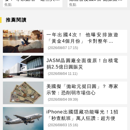
別亂拜
焦點
半導體迎新革命
焦點
推薦閱讀
一年出國4次！ 他曝安排旅遊
「黃金4個月份」 卡對整年活在
期待中
(2026/08/07 17:15)
JASM晶圓廠全面復原！台積電
捐2.5億日圓賑災
(2026/08/04 11:11)
美國擬「拋歐元挺日圓」？ 專家
示警：恐削弱市場信心
(2026/08/04 09:39)
iPhone出國隱藏功能曝光！1招
「秒查航班」萬人狂讚：超方便
(2026/08/03 15:16)