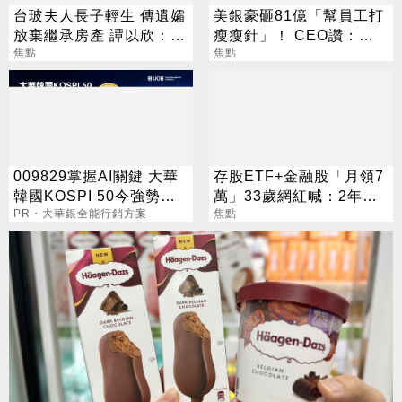
台玻夫人長子輕生 傳遺孀
美銀豪砸81億「幫員工打
放棄繼承房產 譚以欣：不
瘦瘦針」！ CEO讚：一
實內容二次傷害
焦點
項值得的投資
焦點
009829掌握AI關鍵 大華
存股ETF+金融股「月領7
韓國KOSPI 50今強勢開
萬」33歲網紅喊：2年內
募
PR・大華銀全能行銷方案
要退休
焦點