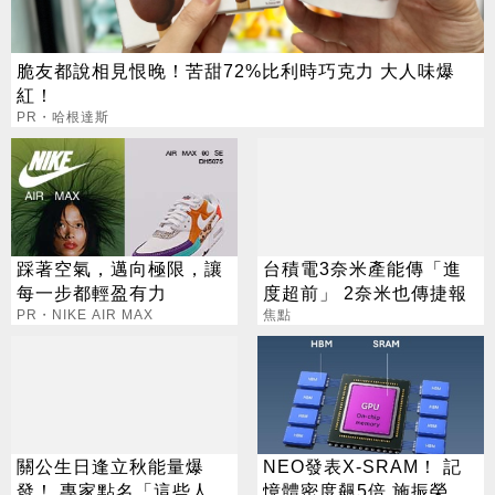
脆友都說相見恨晚！苦甜72%比利時巧克力 大人味爆
紅！
PR・哈根達斯
踩著空氣，邁向極限，讓
台積電3奈米產能傳「進
每一步都輕盈有力
度超前」 2奈米也傳捷報
PR・NIKE AIR MAX
焦點
關公生日逢立秋能量爆
NEO發表X-SRAM！ 記
發！ 專家點名「這些人」
憶體密度飆5倍 施振榮：