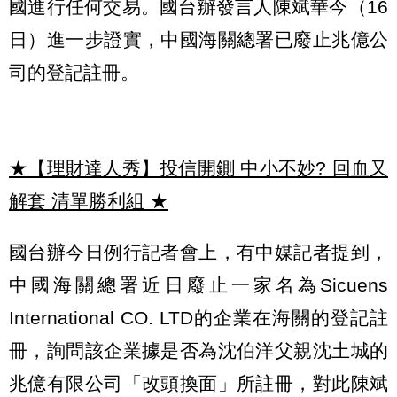
國進行任何交易。國台辦發言人陳斌華今（16
日）進一步證實，中國海關總署已廢止兆億公
司的登記註冊。
★【理財達人秀】投信開鍘 中小不妙? 回血又
解套 清單勝利組
★
國台辦今日例行記者會上，有中媒記者提到，
中國海關總署近日廢止一家名為Sicuens
International CO. LTD的企業在海關的登記註
冊，詢問該企業據是否為沈伯洋父親沈土城的
兆億有限公司「改頭換面」所註冊，對此陳斌