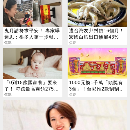
鬼月請符求平安！ 專家曝
遭台灣友邦封鎖16個月！
迷思：很多人第一步就做
宏國白蝦出口慘崩43%
錯
焦點
焦點
「0到18歲國家養」要來
1000元換1千萬「頭獎有
了！ 每孩最高爽領275萬
3個」！台彩推2款刮刮樂
0至6歲月領1萬元
焦點
總獎金逾33億
焦點