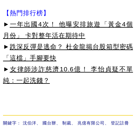
【熱門排行榜】
►
一年出國4次！ 他曝安排旅遊「黃金4個
月份」 卡對整年活在期待中
►
跌深反彈是逃命？ 杜金龍揭台股箱型密碼
「這檔」手腳要快
►
女律師涉詐慈濟10.6億！ 李怡貞疑不單
純：一起洗錢？
關鍵字：
沈伯洋
、
國台辦
、
制裁
、
兆億有限公司
、
登記註冊