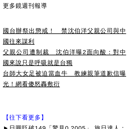
更多鏡週刊報導
國台辦祭出懲戒！ 禁沈伯洋父親公司與中
國往來謀利
父親公司遭制裁 沈伯洋曝2面向酸：對中
國來說只是呼吸就是台獨
台師大女足被迫當血牛 教練親筆道歉信曝
光！網看傻怒轟敷衍
【往下看更多】
►
日圓貶破149「驚見0.2005」 旅日達人：