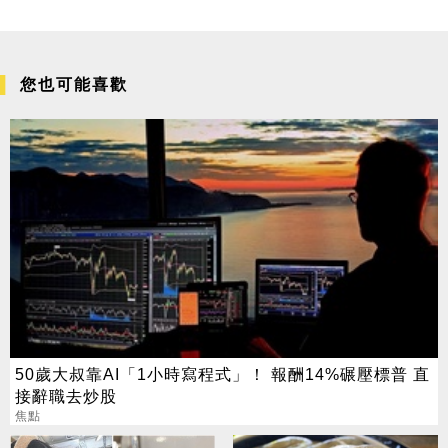
您也可能喜歡
50歲大叔靠AI「1小時寫程式」！ 報酬14%碾壓標普 直
接辭職去炒股
焦點