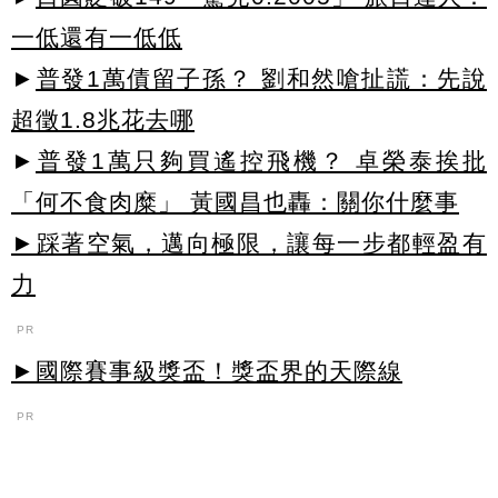
一低還有一低低
►
普發1萬債留子孫？ 劉和然嗆扯謊：先說
超徵1.8兆花去哪
►
普發1萬只夠買遙控飛機？ 卓榮泰挨批
「何不食肉糜」 黃國昌也轟：關你什麼事
►踩著空氣，邁向極限，讓每一步都輕盈有
力
PR
►國際賽事級獎盃！獎盃界的天際線
PR