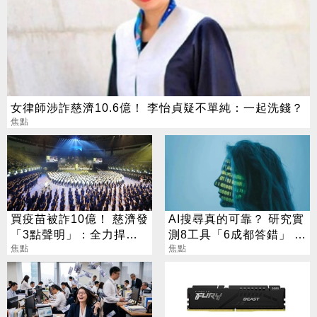
女律師涉詐慈濟10.6億！ 李怡貞疑不單純：一起洗錢？
焦點
買疫苗被詐10億！ 慈濟發
AI搜尋真的可靠？ 研究實
「3點聲明」：全力捍衛
測8工具「6成都答錯」 這
捐款人權益
焦點
款最糟錯9成
焦點