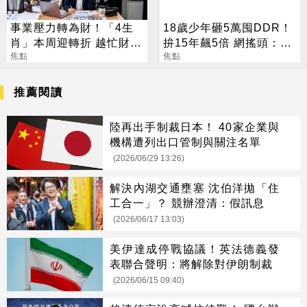
事業壓力轉為財！「4生
18歲少年砸5萬囤DDR！
肖」本周迎轉折 越忙財運
拚15年飆5倍 網搖頭：會
越旺
焦點
報廢
焦點
推薦閱讀
陸再出手制裁日本！ 40家企業與
機構遭列出口管制與關注名單
(2026/06/29 13:26)
解決內湖交通壅塞 沈伯洋拋「住
工合一」？ 競辦澄清：假訊息
(2026/06/17 13:03)
美伊達成停戰協議！英法德義發
表聯合聲明：將解除對伊朗制裁
(2026/06/15 09:40)